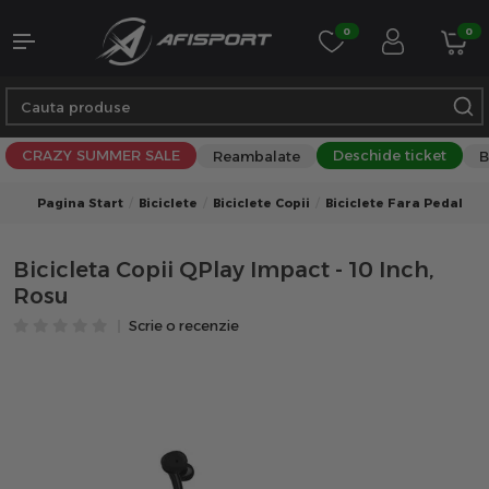
0
0
CRAZY SUMMER SALE
Deschide ticket
Reambalate
B
Pagina Start
Biciclete
Biciclete Copii
Biciclete Fara Pedale
Bicicleta Copii QPlay Impact - 10 Inch,
Rosu
Scrie o recenzie