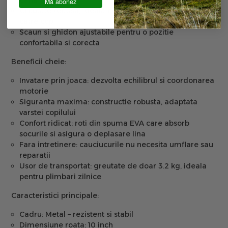
pana
Mă abonez
Greutate redusa, ideala pentru manevrare usoara de
catre copii
Scaun si ghidon ajustabile pentru o pozitie
confortabila si corecta
Beneficii cheie:
Invatare prin joaca:
dezvolta echilibrul si coordonarea
motorie
Siguranta maxima:
constructie robusta, adaptata
varstei copilului
Confort ridicat:
roti din spuma EVA care absorb
socurile si asigura o deplasare lina
Fara intretinere:
cauciucurile nu necesita umflare sau
reparatii
Usor de transportat:
greutate de doar 3.2 kg, ideala
pentru plimbari zilnice
Caracteristici principale:
Cadru:
Metal – rezistent si stabil
Dimensiune roata:
10 inch