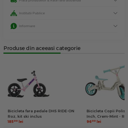
Plata produselor & Rate fara dobanda
Institutii Publice
Informare
Produse din aceeasi categorie
Bicicleta fara pedale DHS RIDE-ON
Bicicleta Copii Polisp
Roz, kit ski inclus
Inch, Crem-Mint - R
00
00
185
lei
96
lei