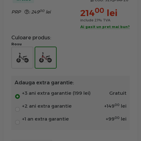
COD:
321QPIMP20
00
214
lei
00
PRP
:
249
lei
include 21% TVA
Ai gasit un pret mai bun?
Culoare produs:
Rosu
Adauga extra garantie:
+3 ani extra garantie (199 lei)
Gratuit
00
+2 ani extra garantie
+
149
lei
00
+1 an extra garantie
+
99
lei