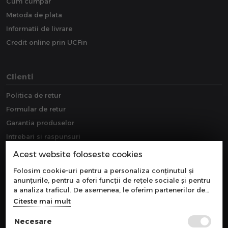
Cum cumpar
Metoda de plata
Informatii de livrare
Credit online prin UCFin
Clienti
Politica de retur
Formular de retur
Garantia produselor
Intrebari si raspunsuri
Downloads
Acest website foloseste cookies
Extragarantie
Folosim cookie-uri pentru a personaliza conținutul și
anunțurile, pentru a oferi funcții de rețele sociale și pentru
a analiza traficul. De asemenea, le oferim partenerilor de
rețele sociale, de publicitate și de analize informații cu
Citeste mai mult
privire la modul în care folosiți site-ul nostru. Aceștia le
pot combina cu alte informații oferite de dvs. sau culese în
Necesare