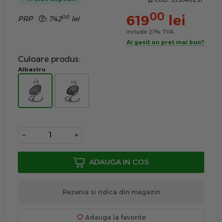
COD:
333040231
00
619
lei
00
PRP
:
742
lei
include 21% TVA
Ai gasit un pret mai bun?
Culoare produs:
Albastru
−
+
ADAUGA IN COS
Rezerva si ridica din magazin
Adauga la favorite