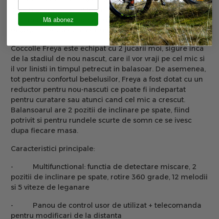
iti va fi usor sa il iei in toate incaperile din casa, unde se
Mă abonez
va si potrivi indiferent de cromatica gratie design-ului
neutru si a materialelor premium.
Coccolle Freya este echipat cu 2 jucarii moi, sigure inca
de la stadiul de nou nascut, care il vor vraji pe cel mic si
il vor linisti in timpul petrecut in balasoar. De asemenea,
tot pentru confortul bebelusilor, Freya a fost dotat cu un
reductor pentru nou-nascuti ce poate fi indepartat
pentru curatare sau atunci cand cel mic a crescut.
Balansoarul are 2 pozitii de inclinare pe spate, fiind
potrivit si pentru rundele scurte de somn ce se ivesc
dupa fiecare masa.
Caracteristici principale:
-
Multifunctional: functia de detectare miscare, 2
pozitii de inclinare pe spate, rotire 360 grade, 12 melodii
si 5 viteze de leganare
-
Panou de control usor de utilizat + telecomanda
pentru modificari de la distanta