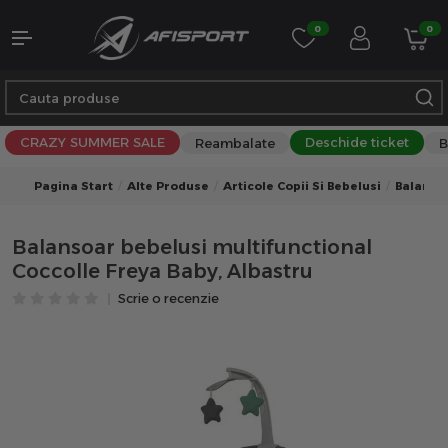
0
0
CRAZY SUMMER SALE
Deschide ticket
Reambalate
B
Pagina Start
Alte Produse
Articole Copii Si Bebelusi
Balanso
Balansoar bebelusi multifunctional
Coccolle Freya Baby, Albastru
Scrie o recenzie