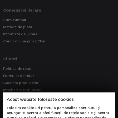
Comenzi si livrare
Cum cumpar
Metoda de plata
Informatii de livrare
Credit online prin UCFin
Clienti
Politica de retur
Formular de retur
Garantia produselor
Intrebari si raspunsuri
Downloads
Acest website foloseste cookies
Extragarantie
Folosim cookie-uri pentru a personaliza conținutul și
anunțurile, pentru a oferi funcții de rețele sociale și pentru
a analiza traficul. De asemenea, le oferim partenerilor de