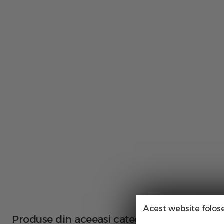
Acest website folos
Produse din aceeasi categorie