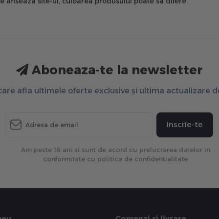
are afiseaza site-ul, culoarea produsului poate sa difere.
Aboneaza-te la newsletter
 care afla ultimele oferte exclusive și ultima actualizare 
Inscrie-te
Am peste 16 ani si sunt de acord cu prelucrarea datelor in
conformitate cu politica de confidentialitate
meu
Comenzi si livrare