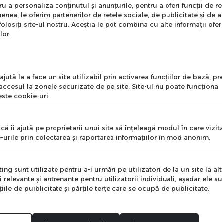
nare Newsletter
 a personaliza conținutul și anunțurile, pentru a oferi funcții de re
enea, le oferim partenerilor de rețele sociale, de publicitate și de a
onează-te la newsletter
folosiți site-ul nostru. Aceștia le pot combina cu alte informații ofer
ntru a primi cele mai noi
lor.
erte si informații despre
produse!
l
jută la a face un site utilizabil prin activarea funcţiilor de bază, 
 accesul la zonele securizate de pe site. Site-ul nu poate funcţiona
ste cookie-uri.
nume
că îi ajută pe proprietarii unui site să înţeleagă modul în care vizita
-urile prin colectarea şi raportarea informaţiilor în mod anonim.
ti tine bebelusul in permanenta in brate si de a-l legana este ne
e
ru acestea. Balansoarul multifunctional Coccolle Freya iti sare in
ng sunt utilizate pentru a-i urmări pe utilizatori de la un site la altu
i relevante şi antrenante pentru utilizatorii individuali, aşadar ele s
i design va fi potrivit in orice tip de aranjare interioara. Pro
ile de puiblicitate şi părţile terţe care se ocupă de publicitate.
a balansoarului ca trebuie sa porneasca functia de leganare chi
Mă abonez
i pierde bebelusul din ochi, Coccolle Freya are functia de rotir
si potrivi indiferent de cromatica gratie design-ului neutru si a 