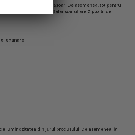
isti in timpul petrecut in balasoar. De asemenea, tot pentru
i cand cel mic a crescut. Balansoarul are 2 pozitii de
 de leganare
ie de luminozitatea din jurul produsului. De asemenea, in