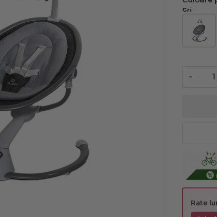
Gri
−
Rate l