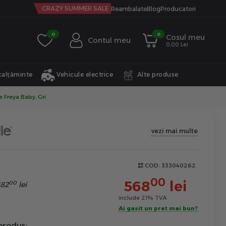
CRAZY SUMMER SALE
Reambalate
Blog
Producatori
0
0
Cosul meu
Contul meu
0,00 Lei
calțăminte
Vehicule electrice
Alte produse
 Freya Baby, Gri
vezi mai multe
COD:
333040262
00
568
lei
00
82
lei
include 21% TVA
Ai gasit un pret mai bun?
produs: