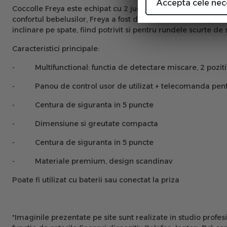
Accepta cele nec
Coccolle Freya este echipat cu 2 jucarii moi, sigure inca de l
confortul bebelusilor, Freya a fost dotat cu un reductor pen
inclinare pe spate, fiind potrivit si pentru rundele scurte 
Caracteristici principale:
-
Multifunctional: functia de detectare miscare, 2 poziti
-
Panou de control usor de utilizat + telecomanda pent
-
Centura de siguranta in 5 puncte
-
Dimensiune si greutate compacta
-
Centura de siguranta in 5 puncte
-
Materiale premium, design scandinav
Poate fi utilizat cu baterii sau conectat la priza
*Imaginile prezentate pe site sunt realizate in studio profes