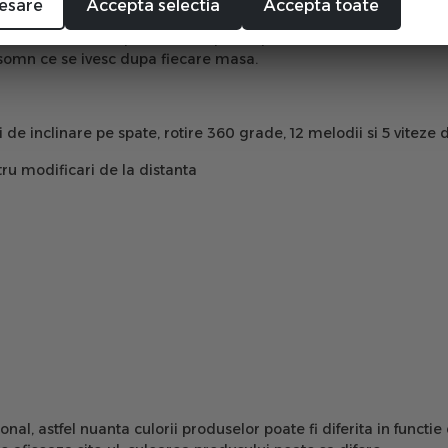
esare
Accepta selectia
Accepta toate
a stadiul de nou nascut, care il vor vraji pe cel mic si il vor lin
tru nou-nascuti ce poate fi indepartat pentru curatare sau atunc
de somn ce se ivesc dupa fiecare masa.
i de inclinare pe spate, rotire 360 grade, 12 melodii si 5 viteze
ru modificari de la distanta
ional, astfel nuanta culorii produselor poate fi diferita in funct