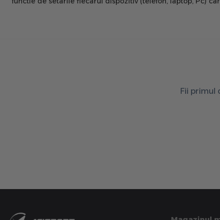
functie de setarile fiecarui dispozitiv (telefon, laptop, Pc) c
Fii primul
Magazinul 