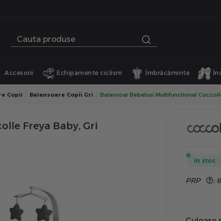
Accesorii
Echipamente ciclism
Îmbrăcăminte
În
e Copii
Balansoare Copii Gri
Balansoar Bebelusi Multifunctional Coccolle
olle Freya Baby, Gri
In stoc
PRP
:
6
Culoare 