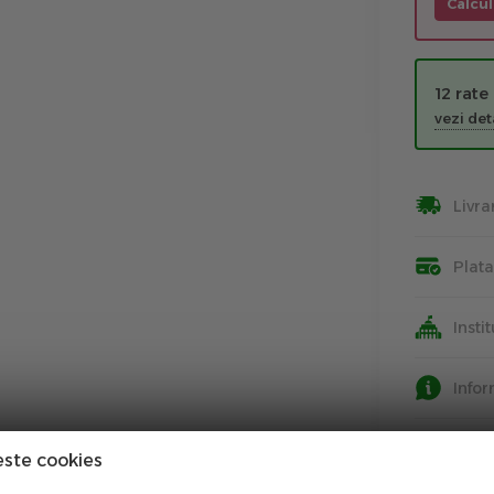
Calcul
12 rate
vezi deta
Livra
Plat
Insti
Info
este cookies