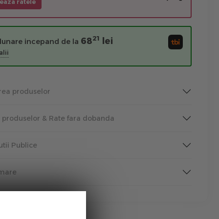
eaza ratele
21
68
lei
 lunare incepand de la
lii
rea produselor
a produselor & Rate fara dobanda
tutii Publice
rmare