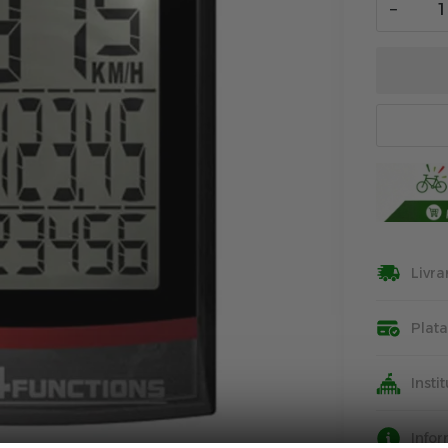
−
Livra
Plat
Insti
Info