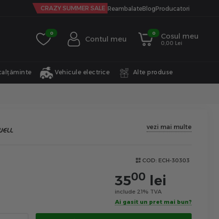
CRAZY SUMMER SALE
Reambalate
Blog
Producatori
0
0
Cosul meu
Contul meu
0,00 Lei
calțăminte
Vehicule electrice
Alte produse
vezi mai multe
COD:
ECH-30303
00
35
lei
include 21% TVA
Ai gasit un pret mai bun?