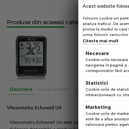
Acest website folos
Abo
Folosim cookie-uri pentru
Produse din aceeasi categorie
analiza traficul. De asem
Ab
privire la modul în care 
pe
urma folosirii serviciilor 
of
Citeste mai mult
Necesare
Emai
Cookie-urile necesare a
navigarea în pagină şi
corespunzător fără ace
Pre
Statistici
Descriere
Caracteristici
Recenzii
Cookie-urile de statisti
interacţionează cu site
Num
Marketing
Vitezometru Echowell U4
Cookie-urile de marketi
este de a afişa anunţur
- Vitezometru Echowell U4 este cu fir, cu 4 functii, dintr-u
valoroase pentru agenţi