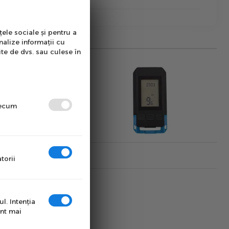
țele sociale și pentru a
nalize informații cu
ite de dvs. sau culese în
precum
torii
l. Intenţia
unt mai