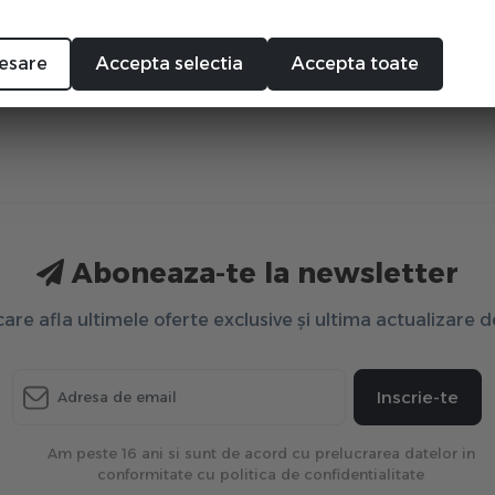
esare
Accepta selectia
Accepta toate
Aboneaza-te la newsletter
 care afla ultimele oferte exclusive și ultima actualizare 
Inscrie-te
Am peste 16 ani si sunt de acord cu prelucrarea datelor in
conformitate cu politica de confidentialitate