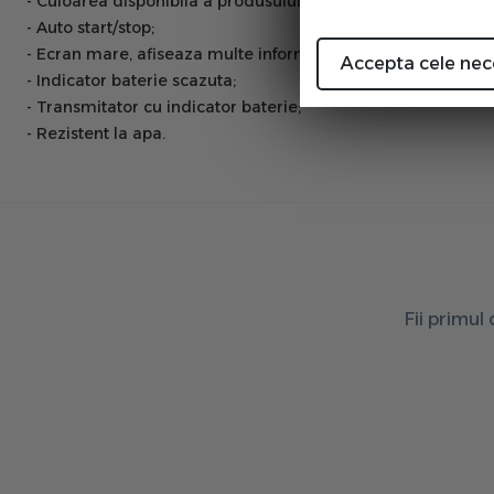
- Culoarea disponibila a produsului este gri transparent;
- Auto start/stop;
- Ecran mare, afiseaza multe informatii;
Accepta cele nec
- Indicator baterie scazuta;
- Transmitator cu indicator baterie;
- Rezistent la apa.
Fii primul