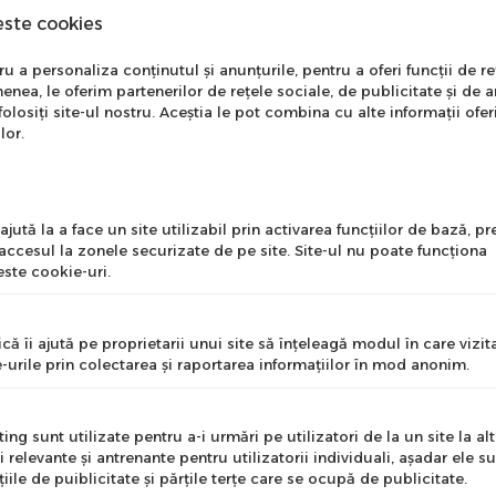
este cookies
nare Newsletter
 a personaliza conținutul și anunțurile, pentru a oferi funcții de re
enea, le oferim partenerilor de rețele sociale, de publicitate și de a
onează-te la newsletter
folosiți site-ul nostru. Aceștia le pot combina cu alte informații ofer
ntru a primi cele mai noi
lor.
erte si informații despre
produse!
l
jută la a face un site utilizabil prin activarea funcţiilor de bază, 
 accesul la zonele securizate de pe site. Site-ul nu poate funcţiona
ste cookie-uri.
nume
că îi ajută pe proprietarii unui site să înţeleagă modul în care vizita
-urile prin colectarea şi raportarea informaţiilor în mod anonim.
e
ng sunt utilizate pentru a-i urmări pe utilizatori de la un site la altu
i relevante şi antrenante pentru utilizatorii individuali, aşadar ele s
n material impermeabil;
ile de puiblicitate şi părţile terţe care se ocupă de publicitate.
Mă abonez