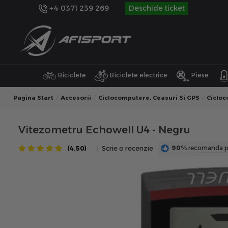
+4 0371 239 269
Deschide ticket
Biciclete
Biciclete electrice
Piese
Pagina Start
Accesorii
Ciclocomputere, Ceasuri Si GPS
Ciclo
Vitezometru Echowell U4 - Negru
90%
recomanda p
(4.50)
Scrie o recenzie