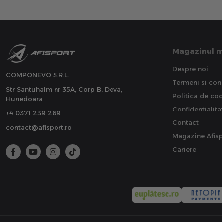
Magazinul 
Despre noi
COMPONEVO S.R.L.
Termeni si cond
Str Santuhalm nr 35A, Corp B, Deva,
Politica de co
Hunedoara
Confidentialita
+4 0371 239 269
Contact
contact@afisport.ro
Magazine Afisp
Cariere