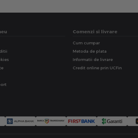
meu
Comenzi si livrare
Cum cumpar
itii
Metoda de plata
okies
Informatii de livrare
te
Credit online prin UCFin
ort