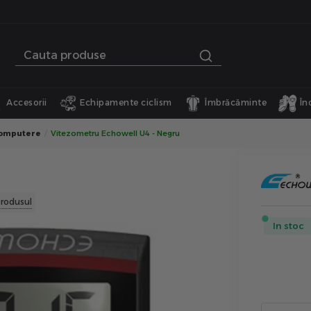
Accesorii
Echipamente ciclism
Îmbrăcăminte
În
computere
Vitezometru Echowell U4 - Negru
rodusul
In stoc