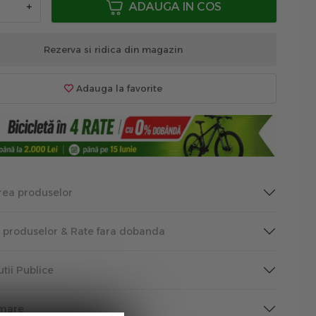
+
ADAUGA IN COS
Rezerva si ridica din magazin
Adauga la favorite
rea produselor
a produselor & Rate fara dobanda
tutii Publice
rmare