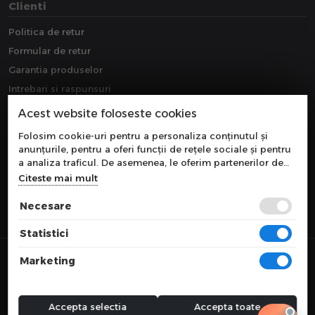
Clienti
Politica de retur
Formular de retur
Garantia produselor
Intrebari si raspunsuri
Downloads
Acest website foloseste cookies
Extragarantie
Folosim cookie-uri pentru a personaliza conținutul și
anunțurile, pentru a oferi funcții de rețele sociale și pentru
a analiza traficul. De asemenea, le oferim partenerilor de
rețele sociale, de publicitate și de analize informații cu
Citeste mai mult
privire la modul în care folosiți site-ul nostru. Aceștia le
pot combina cu alte informații oferite de dvs. sau culese în
Necesare
urma folosirii serviciilor lor.
Statistici
© 2026 COMPONEVO
Marketing
Toate preturile sunt exprimate in lei si includ tva. Ofertele sunt valabile
in limita stocului disponibil.
webdesign by
WEBNAME
Accepta selectia
Accepta toate