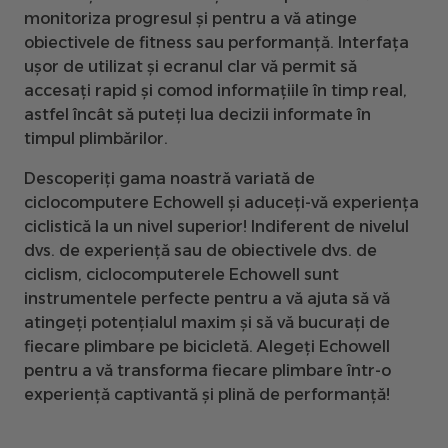
monitoriza progresul și pentru a vă atinge
obiectivele de fitness sau performanță. Interfața
ușor de utilizat și ecranul clar vă permit să
accesați rapid și comod informațiile în timp real,
astfel încât să puteți lua decizii informate în
timpul plimbărilor.
Descoperiți gama noastră variată de
ciclocomputere Echowell și aduceți-vă experiența
ciclistică la un nivel superior! Indiferent de nivelul
dvs. de experiență sau de obiectivele dvs. de
ciclism, ciclocomputerele Echowell sunt
instrumentele perfecte pentru a vă ajuta să vă
atingeți potențialul maxim și să vă bucurați de
fiecare plimbare pe bicicletă. Alegeți Echowell
pentru a vă transforma fiecare plimbare într-o
experiență captivantă și plină de performanță!