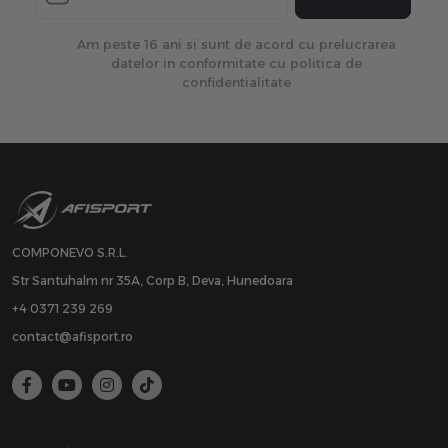
Am peste 16 ani si sunt de acord cu prelucrarea
datelor in conformitate cu politica de
confidentialitate
COMPONEVO S.R.L.
Str Santuhalm nr 35A, Corp B, Deva, Hunedoara
+4 0371 239 269
contact@afisport.ro