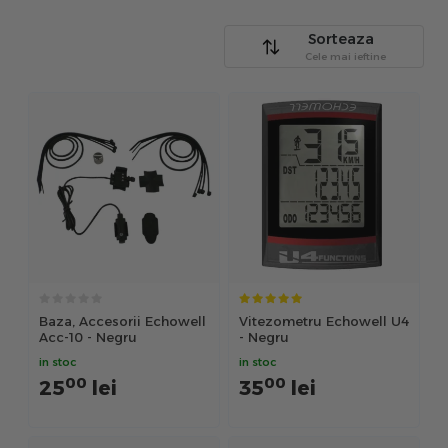
Sorteaza
Cele mai ieftine
Baza, Accesorii Echowell
Vitezometru Echowell U4
Acc-10 - Negru
- Negru
in stoc
in stoc
00
00
25
lei
35
lei