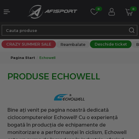
0
0
CRAZY SUMMER SALE
Deschide ticket
Reambalate
B
Pagina Start
Echowell
PRODUSE ECHOWELL
Bine ați venit pe pagina noastră dedicată
ciclocomputerelor Echowell! Cu o experiență
bogată în producția de echipamente de
monitorizare a performanței în ciclism, Echowell