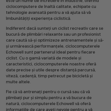
este un nume de încredere în industrie, oferind
ciclocomputere de înaltă calitate, echipate cu
tehnologie avansată pentru a vă ajuta să vă
îmbunătățiți experiența ciclistică.
Indiferent dacă sunteți un ciclist recreativ care se
bucură de plimbări relaxante sau un profesionist
care caută să-și optimizeze antrenamentele și să-
și urmărească performanțele, ciclocomputerele
Echowell sunt partenerul ideal pentru fiecare
ciclist. Cu o gamă variată de modele și
caracteristici, ciclocomputerele noastre oferă
date precise și utile despre distanță parcursă,
viteză, cadență, timp petrecut pe bicicletă și
multe altele.
Fie că vă antrenați pentru o cursă sau că vă
plimbați pur și simplu pentru a vă bucura de
natură, ciclocomputerele Echowell vă oferă
informațiile de care aveți nevoie pentru a vă