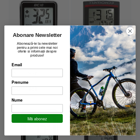
Abonare Newsletter
Abonează-te la newsletter
pentru a primi cele mai noi
oferte si informații despre
produse!
Email
Vitezometru Echowell
Vitezometru Echowell
Bc-10 - Negru
U4W - Negru
in stoc
in stoc
Prenume
00
00
40
lei
50
lei
Nume
Mă abonez