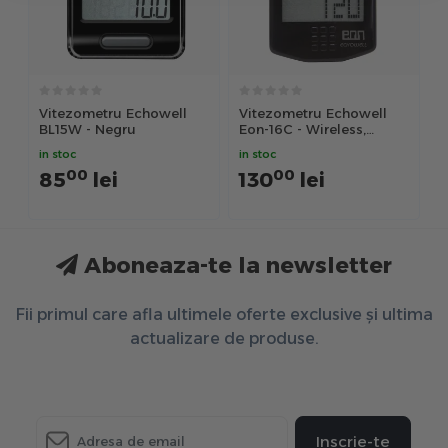
Vitezometru Echowell
Vitezometru Echowell
BL15W - Negru
Eon-16C - Wireless,
Negru
in stoc
in stoc
00
00
85
lei
130
lei
Aboneaza-te la newsletter
Fii primul care afla ultimele oferte exclusive și ultima
actualizare de produse.
Inscrie-te