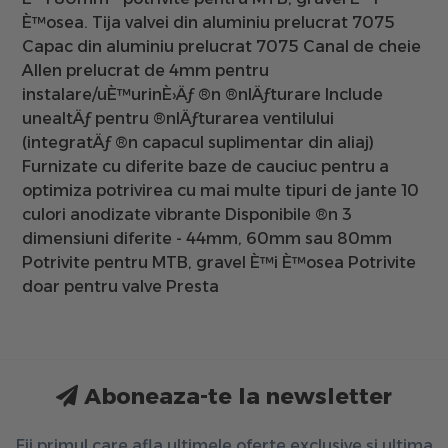
È™osea. Tija valvei din aluminiu prelucrat 7075
Capac din aluminiu prelucrat 7075 Canal de cheie
Allen prelucrat de 4mm pentru
instalare/uÈ™urinÈ›Äƒ ®n ®nlÄƒturare Include
unealtÄƒ pentru ®nlÄƒturarea ventilului
(integratÄƒ ®n capacul suplimentar din aliaj)
Furnizate cu diferite baze de cauciuc pentru a
optimiza potrivirea cu mai multe tipuri de jante 10
culori anodizate vibrante Disponibile ®n 3
dimensiuni diferite - 44mm, 60mm sau 80mm
Potrivite pentru MTB, gravel È™i È™osea Potrivite
doar pentru valve Presta
Aboneaza-te la newsletter
Fii primul care afla ultimele oferte exclusive și ultima