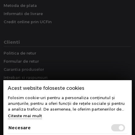
Metoda de plata
Informatii de livrare
Credit online prin UCFin
Clienti
Politica de retur
Formular de retur
Garantia produselor
Intrebari si raspunsuri
Downloads
Acest website foloseste cookies
Extragarantie
Folosim cookie-uri pentru a personaliza conținutul și
anunțurile, pentru a oferi funcții de rețele sociale și pentru
a analiza traficul. De asemenea, le oferim partenerilor de
rețele sociale, de publicitate și de analize informații cu
Citeste mai mult
privire la modul în care folosiți site-ul nostru. Aceștia le
pot combina cu alte informații oferite de dvs. sau culese în
Necesare
urma folosirii serviciilor lor.