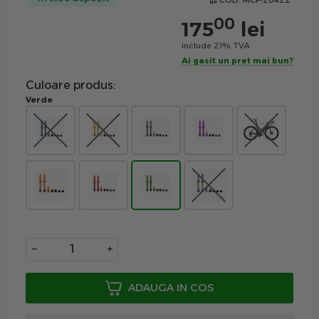
COD:
MCF-20422
00
175
lei
include 21% TVA
Ai gasit un pret mai bun?
Culoare produs:
Verde
−
+
ADAUGA IN COS