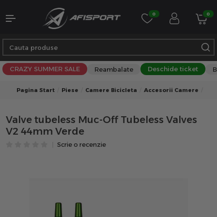
0
0
CRAZY SUMMER SALE
Deschide ticket
Reambalate
B
Pagina Start
Piese
Camere Bicicleta
Accesorii Camere
Val
Valve tubeless Muc-Off Tubeless Valves
V2 44mm Verde
Scrie o recenzie