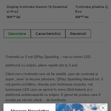
Display trotineta Xiaomi 1S Essential
Trotineta pliabila Qp
si Pro2
Roz
00
00
169
lei
219
lei
Descriere
Caracteristici
Recenzii
Trotinetă cu 3 roți QPlay Sparkling – roți cu lumini LED,
platformă cu sclipici, pliere rapidă (de la 3 ani)
Când vrei o trotinetă care să fie
stabilă, ușor de controlat și
super „wow” la fiecare plimbare
, QPlay
Sparkling
bifează tot:
3
roți pentru echilibru
,
direcție prin înclinarea corpului
,
roți
luminoase LED
care se aprind în mers (fără baterii) și o
platformă antiderapantă cu sclipici
. E genul de produs care îl
scoate pe cel mic afară… de bunăvoie.
De ce o vor iubi copiii (și părinții)
Abonare Newsletter