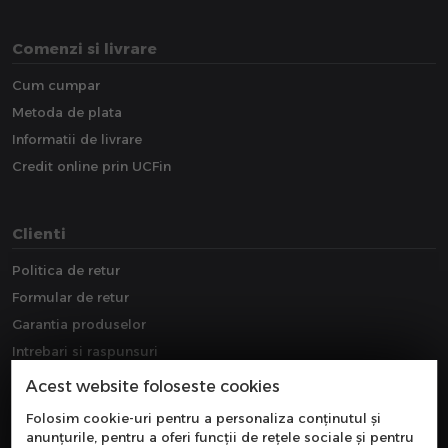
Comenzi si livrare
Cum cumpar
Metoda de plata
Informatii de livrare
Credit online prin UCFin
Clienti
Politica de retur
Formular de retur
Garantia produselor
Intrebari si raspunsuri
Downloads
Acest website foloseste cookies
Extragarantie
Folosim cookie-uri pentru a personaliza conținutul și
anunțurile, pentru a oferi funcții de rețele sociale și pentru