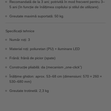
Recomandată de la 3 ani
; potrivită în mod frecvent pentru
3–
5 ani
(în funcție de înălțimea copilului și stilul de utilizare).
Greutate maximă suportată:
50 kg
.
Specificații tehnice
Număr roți:
3
Material roți:
poliuretan (PU) + iluminare LED
Frână:
frână de picior (spate)
Construcție pliabilă:
da (mecanism „one-click”)
Înălțime ghidon:
aprox.
53–68 cm
(dimensiuni: 570 × 260 ×
530–680 mm)
Greutate trotinetă:
2,3 kg