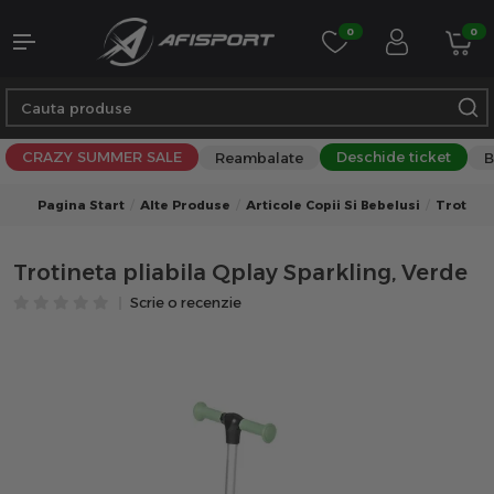
0
0
CRAZY SUMMER SALE
Deschide ticket
Reambalate
B
Pagina Start
Alte Produse
Articole Copii Si Bebelusi
Trotinet
Trotineta pliabila Qplay Sparkling, Verde
Scrie o recenzie