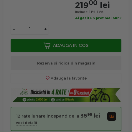
00
219
lei
include 21% TVA
Ai gasit un pret mai bun?
−
+
ADAUGA IN COS
Rezerva si ridica din magazin
Adauga la favorite
95
35
lei
12 rate lunare incepand de la
vezi detalii