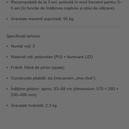
Recomandată de la 3 ani
; potrivită în mod frecvent pentru
3–
5 ani
(în funcție de înălțimea copilului și stilul de utilizare).
Greutate maximă suportată:
50 kg
.
Specificații tehnice
Număr roți:
3
Material roți:
poliuretan (PU) + iluminare LED
Frână:
frână de picior (spate)
Construcție pliabilă:
da (mecanism „one-click”)
Înălțime ghidon:
aprox.
53–68 cm
(dimensiuni: 570 × 260 ×
530–680 mm)
Greutate trotinetă:
2,3 kg