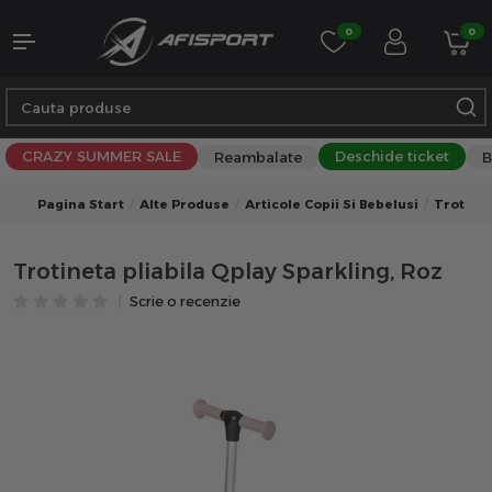
0
0
CRAZY SUMMER SALE
Deschide ticket
Reambalate
B
Pagina Start
Alte Produse
Articole Copii Si Bebelusi
Trotinet
Trotineta pliabila Qplay Sparkling, Roz
Scrie o recenzie