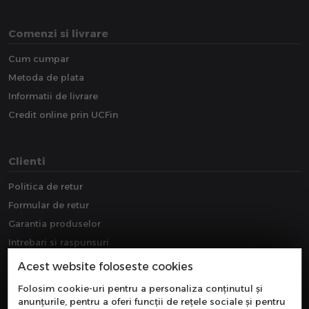
Comenzi si livrare
Cum cumpar
Metoda de plata
Informatii de livrare
Credit online prin UCFin
Clienti
Politica de retur
Formular de retur
Garantia produselor
Intrebari si raspunsuri
Downloads
Acest website foloseste cookies
Extragarantie
Folosim cookie-uri pentru a personaliza conținutul și
anunțurile, pentru a oferi funcții de rețele sociale și pentru