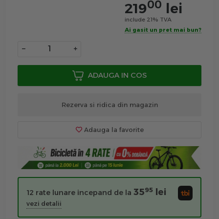
00
219
lei
include 21% TVA
Ai gasit un pret mai bun?
−
+
ADAUGA IN COS
Rezerva si ridica din magazin
Adauga la favorite
95
35
lei
12 rate lunare incepand de la
vezi detalii