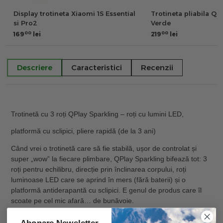
Display trotineta Xiaomi 1S Essential
Trotineta pliabila Qp
si Pro2
Verde
00
00
169
lei
219
lei
Descriere
Caracteristici
Recenzii
Trotinetă cu 3 roți QPlay Sparkling – roți cu lumini LED,
platformă cu sclipici, pliere rapidă (de la 3 ani)
Când vrei o trotinetă care să fie
stabilă, ușor de controlat și
super „wow” la fiecare plimbare
, QPlay
Sparkling
bifează tot:
3
roți pentru echilibru
,
direcție prin înclinarea corpului
,
roți
luminoase LED
care se aprind în mers (fără baterii) și o
platformă antiderapantă cu sclipici
. E genul de produs care îl
scoate pe cel mic afară… de bunăvoie.
De ce o vor iubi copiii (și părinții)
Abonare Newsletter