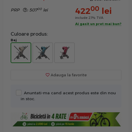
00
422
lei
00
PRP
:
507
lei
include 21% TVA
Ai gasit un pret mai bun?
Culoare produs:
Bej
Adauga la favorite
Anuntati-ma cand acest produs este din nou
in stoc.