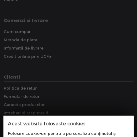
Comenzi si livrare
Cum cumpar
Metoda de plata
Informatii de livrare
Credit online prin UCFin
Clienti
Politica de retur
Formular de retur
Garantia produselor
Intrebari si raspunsuri
Downloads
Acest website foloseste cookies
Extragarantie
Folosim cookie-uri pentru a personaliza conținutul și