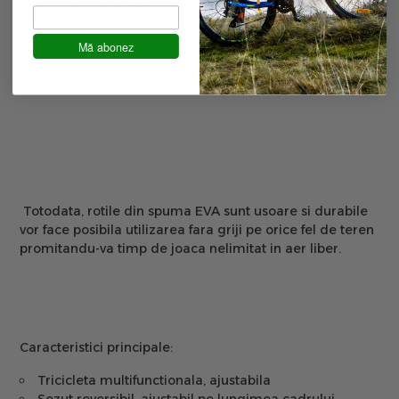
Mă abonez
Totodata,
rotile din spuma EVA
sunt usoare si durabile
vor face posibila utilizarea fara griji pe orice fel de teren
promitandu-va timp de joaca nelimitat in aer liber.
Caracteristici principale:
Tricicleta multifunctionala, ajustabila