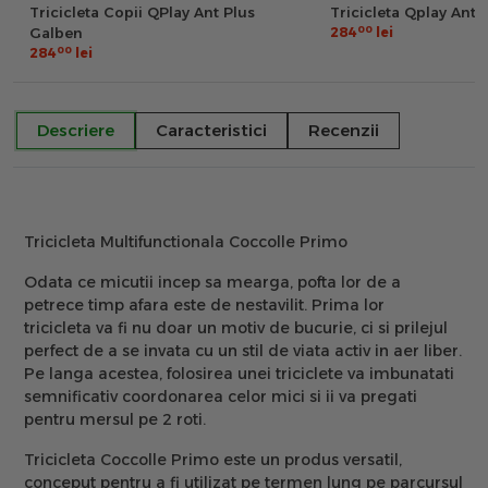
Tricicleta Copii QPlay Ant Plus
Tricicleta Qplay Ant P
00
Galben
284
lei
00
284
lei
Descriere
Caracteristici
Recenzii
Tricicleta Multifunctionala Coccolle Primo
Odata ce micutii incep sa mearga, pofta lor de a
petrece timp afara este de nestavilit.
Prima lor
tricicleta
va fi nu doar un
motiv de bucurie
, ci si
prilejul
perfect
de a se invata cu un stil de viata activ in aer liber.
Pe langa acestea, folosirea unei triciclete va imbunatati
semnificativ coordonarea celor mici si ii va pregati
pentru mersul pe 2 roti.
Tricicleta Coccolle Primo
este un
produs versatil
,
conceput pentru a fi utilizat pe termen lung pe parcursul