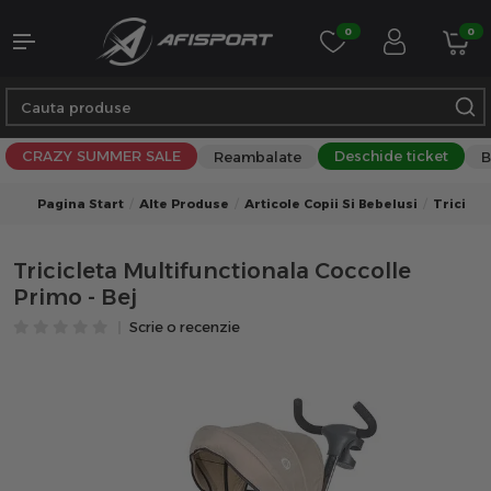
0
0
CRAZY SUMMER SALE
Deschide ticket
Reambalate
B
Pagina Start
Alte Produse
Articole Copii Si Bebelusi
Tricicle
Tricicleta Multifunctionala Coccolle
Primo - Bej
Scrie o recenzie