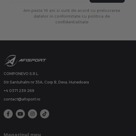
Am peste 16 ani si sunt de acord cu prelucrarea
datelor in conformitate cu politica de
confidentialitate
COMPONEVO S.R.L.
Str Santuhalm nr 35A, Corp B, Deva, Hunedoara
+4 0371 239 269
contact@afisport.ro
Magazinul meu