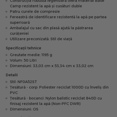
Construcția robustă legendară oferă material Base
Camp rezistent la apă și cusături duble
Patru curele de compresie
Fereastră de identificare rezistentă la apă pe partea
superioară
Ambalajul cu sac din plasă ajută la păstrarea
curățeniei
Utilizare preconizată: Stil de viață
Specificații tehnice
Greutate medie: 1195 g
Volum: 50 Litri
Dimensiuni: 33,03 cm x 53,34 cm x 33,02 cm
Detalii
Stil: NF0A52ST
Țesătură - corp: Poliester reciclat 1000D cu înveliș din
PVC
Țesătură - bocanci: Nylon balistic reciclat 840D cu
finisaj rezistent la apă (Non-PFC DWR)
Dimensiuni: OS