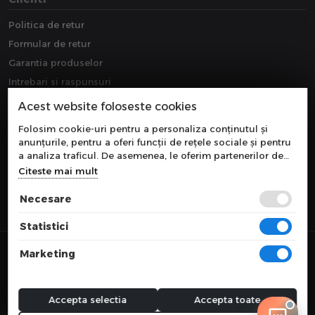
Politica de retur
Formular de retur
Garantia produselor
Intrebari si raspunsuri
Downloads
Acest website foloseste cookies
Extragarantie
Folosim cookie-uri pentru a personaliza conținutul și
anunțurile, pentru a oferi funcții de rețele sociale și pentru
a analiza traficul. De asemenea, le oferim partenerilor de
rețele sociale, de publicitate și de analize informații cu
Citeste mai mult
privire la modul în care folosiți site-ul nostru. Aceștia le
pot combina cu alte informații oferite de dvs. sau culese în
Necesare
urma folosirii serviciilor lor.
Statistici
© 2026 COMPONEVO
Marketing
Toate preturile sunt exprimate in lei si includ tva. Ofertele sunt valabile
in limita stocului disponibil.
webdesign by
WEBNAME
Accepta selectia
Accepta toate