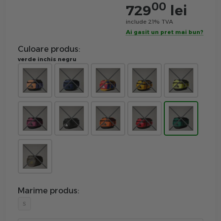
00
729
lei
include 21% TVA
Ai gasit un pret mai bun?
Culoare produs:
verde inchis negru
Marime produs:
S