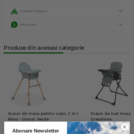
Institutii Publice
Informare
Produse din aceeasi categorie
Scaun de masa pentru copii, 2 în 1
Scaun de luat masa 
Moni - Donut, Verde
Greystone
00
00
239
lei
275
lei
Abonare Newsletter