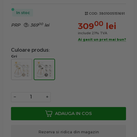
In stoc
COD:
3801005151691
00
309
lei
00
PRP
:
369
lei
include 21% TVA
Ai gasit un pret mai bun?
Culoare produs:
Gri
−
+
ADAUGA IN COS
Rezerva si ridica din magazin