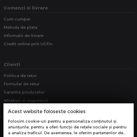
Comenzi si livrare
Cum cumpar
Metoda de plata
Informatii de livrare
Credit online prin UCFin
Clienti
Politica de retur
Formular de retur
Garantia produselor
Intrebari si raspunsuri
Downloads
Acest website foloseste cookies
Extragarantie
Folosim cookie-uri pentru a personaliza conținutul și
anunțurile, pentru a oferi funcții de rețele sociale și pentru
a analiza traficul. De asemenea, le oferim partenerilor de