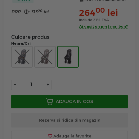
COD:
POL-8406800012
00
264
lei
00
PRP
:
313
lei
include 21% TVA
Ai gasit un pret mai bun?
Culoare produs:
Negru/Gri
−
+
ADAUGA IN COS
Rezerva si ridica din magazin
Adauga la favorite