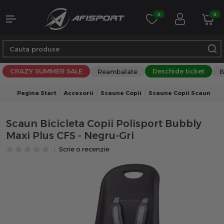
0
0
CRAZY SUMMER SALE
Deschide ticket
Reambalate
B
Pagina Start
Accesorii
Scaune Copii
Scaune Copii Scaun Bici
Scaun Bicicleta Copii Polisport Bubbly
Maxi Plus CFS - Negru-Gri
Scrie o recenzie