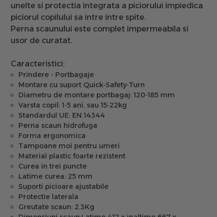
unelte si protectia integrata a piciorului impiedica
piciorul copilului sa intre intre spite.
Perna scaunului este complet impermeabila
si
usor de curatat.
Caracteristici:
Prindere - Portbagaje
Montare cu suport Quick-Safety-Turn
Diametru de montare portbagaj: 120-185 mm
Varsta copil: 1-5 ani, sau 15-22kg
Standardul UE: EN 14344
Perna scaun hidrofuga
Forma ergonomica
Tampoane moi pentru umeri
Material plastic foarte rezistent
Curea in trei puncte
Latime curea: 25 mm
Suporti picioare ajustabile
Protectie laterala
Greutate scaun: 2.3Kg
Dimensiuni scaun:
Latime 412 x inaltime 667 x