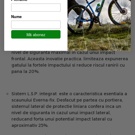
Tetira patenta cu functie de inclinare, o inovatia unica
a marcii gb impiedica inclinarea in fata a capului
copilului atunci cand adoarme in timpul calatoriilor cu
Nume
masina. Aceasta tehnologie este exceptionala si
unica, intrucat ajuta la fixarea capului si a gatului intr-
o zona sigura, zona care este de o importanta
Mă abonez
maxima in cazul unui impact.
ER-tech: tehnologia de reducere a energiei ofera un
nivel de siguranta maximal in cazul unui impact
frontal. Aceasta inovatie practica. limiteaza expunerea
gatului la fortele impactului si reduce riscul ranirii cu
pana la 20%.
Sistem L.S.P. integrat este o caracteristica esentiala a
scaunului Everna-fix. Desfacut pe partea cu portiera,
sistemul lateral de protectie liniara confera inca un
nivel de siguranta in cazul unui impact lateral,
reducand forta unui potential impact lateral cu
aproximativ 25%.