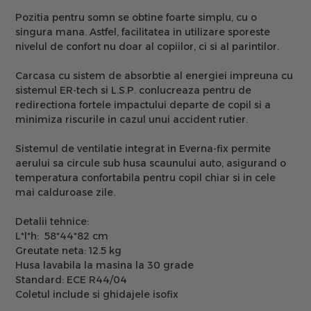
Pozitia pentru somn se obtine foarte simplu, cu o
singura mana. Astfel, facilitatea in utilizare sporeste
nivelul de confort nu doar al copiilor, ci si al parintilor.
Carcasa cu sistem de absorbtie al energiei impreuna cu
sistemul ER-tech si L.S.P. conlucreaza pentru de
redirectiona fortele impactului departe de copil si a
minimiza riscurile in cazul unui accident rutier.
Sistemul de ventilatie integrat in Everna-fix permite
aerului sa circule sub husa scaunului auto, asigurand o
temperatura confortabila pentru copil chiar si in cele
mai calduroase zile.
Detalii tehnice:
L*l*h: 58*44*82 cm
Greutate neta: 12.5 kg
Husa lavabila la masina la 30 grade
Standard: ECE R44/04
Coletul include si ghidajele isofix