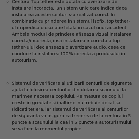
Centura Top tether este dotata cu avertizare de
instalare incorecta, un sistem unic care indica daca
instalarea acestei centuri s-a realizat corect. In
combinatie cu prinderea in sistemul isofix, top tether-
ul impiedica o oscilatie letala in cazul unui accident.
Ambele moduri de prindere afiseaza vizual instalarea
corecta/incorecta, insa instalarea incorecta a top
tether-ului declanseaza o avertizare audio, ceea ce
conduce la instalarea 100% corecta a produsului in
autoturism.
Sistemul de verificare al utilizarii centurii de siguranta
ajuta la folosirea centurilor din dotarea scaunului la
marimea necesara copilului. Pe masura ce copilul
creste in greutate si inaltime, nu trebuie decat sa
ridicati tetiera, iar sistemul de verificare al centurilor
de siguranta va asigura ca trecerea de la centura in 5
puncte a scaunului la cea in 3 puncte a autoturismului
se va face la momentul propice.