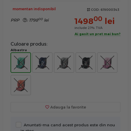
momentan indisponibil
COD:
619000343
00
1498
lei
00
PRP
:
1798
lei
include 21% TVA
Ai gasit un pret mai bun?
Culoare produs:
Albastru
Adauga la favorite
Anuntati-ma cand acest produs este din nou
in stoc.