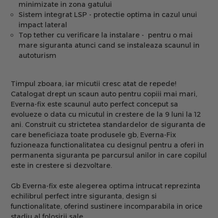
minimizate in zona gatului
Sistem integrat LSP - protectie optima in cazul unui
impact lateral
Top tether cu verificare la instalare - pentru o mai
mare siguranta atunci cand se instaleaza scaunul in
autoturism
Timpul zboara, iar micutii cresc atat de repede!
Catalogat drept un scaun auto pentru copiii mai mari,
Everna-fix este scaunul auto perfect conceput sa
evolueze o data cu micutul in crestere de la 9 luni la 12
ani. Construit cu strictetea standardelor de siguranta de
care beneficiaza toate produsele gb, Everna-Fix
fuzioneaza functionalitatea cu designul pentru a oferi in
permanenta siguranta pe parcursul anilor in care copilul
este in crestere si dezvoltare.
Gb Everna-fix este alegerea optima intrucat reprezinta
echilibrul perfect intre siguranta, design si
functionalitate, oferind sustinere incomparabila in orice
stadiu al folosirii sale.