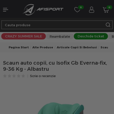
0
0
CRAZY SUMMER SALE
Deschide ticket
Reambalate
B
Pagina Start
Alte Produse
Articole Copii Si Bebelusi
Scaune 
Scaun auto copii, cu Isofix Gb Everna-fix,
9-36 Kg - Albastru
Scrie o recenzie