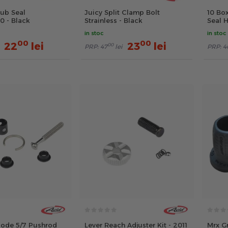
Hub Seal
Juicy Split Clamp Bolt
10 Bo
0 - Black
Strainless - Black
Seal H
in stoc
in stoc
00
00
22
lei
23
lei
00
PRP:
47
lei
PRP:
4
 Code 5/7 Pushrod
Lever Reach Adjuster Kit - 2011
Mrx Gr