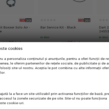
it Boxxer Solo Air -
Bar Service Kit - Black
Dart 2
e
24553 
in stoc
in stoc
00
00
20
lei
20
lei
00
PRP:
34
lei
PRP:
3
este cookies
nare Newsletter
 a personaliza conținutul și anunțurile, pentru a oferi funcții de re
enea, le oferim partenerilor de rețele sociale, de publicitate și de a
onează-te la newsletter
folosiți site-ul nostru. Aceștia le pot combina cu alte informații ofer
ntru a primi cele mai noi
lor.
erte si informații despre
produse!
l
jută la a face un site utilizabil prin activarea funcţiilor de bază, 
 accesul la zonele securizate de pe site. Site-ul nu poate funcţiona
ste cookie-uri.