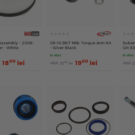
Assembly - 2006-
08-10 Bb7 Mtb Torque Arm Kit
Suban
r - White
- Silver-Black
GH 83
negru
in stoc
in stoc
00
00
18
lei
19
lei
00
PRP:
32
lei
PRP:
2