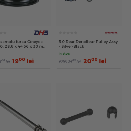
samblu furca Gineyea
5.0 Rear Derailleur Pulley Assy
0, 28,6 x 44 56 x 30 mm,
- Silver-Black
in stoc
00
00
19
lei
20
lei
00
00
2
lei
PRP:
34
lei