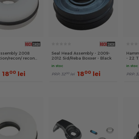
assembly 2008
Seal Head Assembly - 2009-
Hamme
tion/recon/ recon
2012 Sid/Reba Boxxer - Black
- 22 T
in stoc
in stoc
00
00
18
lei
18
lei
00
PRP:
32
lei
PRP:
3