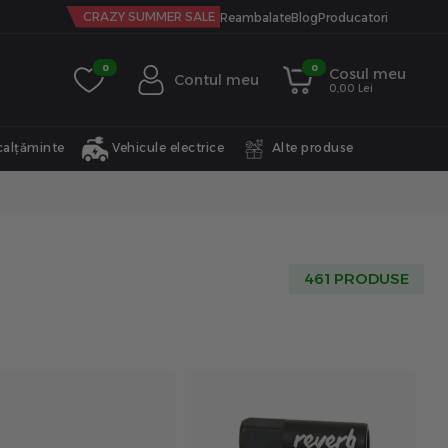
CRAZY SUMMER SALE
Reambalate
Blog
Producatori
0
0
Cosul meu
Contul meu
0,00 Lei
calțăminte
Vehicule electrice
Alte produse
461 PRODUSE