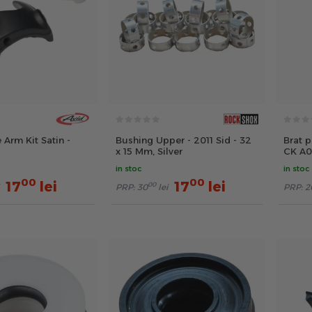
Arm Kit Satin -
Bushing Upper - 2011 Sid - 32
Brat 
x 15 Mm, Silver
CK A05
filet 
in stoc
in stoc
00
00
17
lei
17
lei
00
PRP:
30
lei
PRP:
2