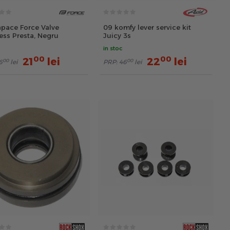
apace Force Valve
09 komfy lever service kit
ess Presta, Negru
Juicy 3s
in stoc
00
00
21
lei
22
lei
00
00
6
lei
PRP:
46
lei