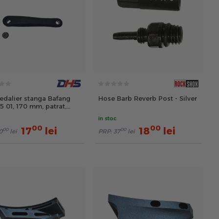
pedalier stanga Bafang
Hose Barb Reverb Post - Silver
 01, 170 mm, patrat,
9/16 inch, aluminiu, negru
in stoc
00
00
17
lei
18
lei
00
00
0
lei
PRP:
37
lei