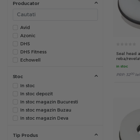
Producator
Avid
Azonic
DHS
DHS Fitness
Seal head 
reba/revela
Echowell
gold/pike
in stoc
Fibrax
00
PRP:
32
lei
Focus
Stoc
Force
In stoc
Joytech
In stoc depozit
KMC
In stoc magazin Bucuresti
Knog
In stoc magazin Buzau
Muc-Off
In stoc magazin Deva
Rema TipTop
Rock Shox
Tip Produs