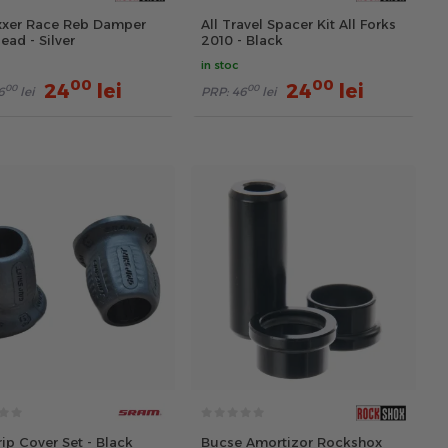
xxer Race Reb Damper
All Travel Spacer Kit All Forks
ead - Silver
2010 - Black
in stoc
00
00
24
lei
24
lei
00
00
6
lei
PRP:
46
lei
ip Cover Set - Black
Bucse Amortizor Rockshox