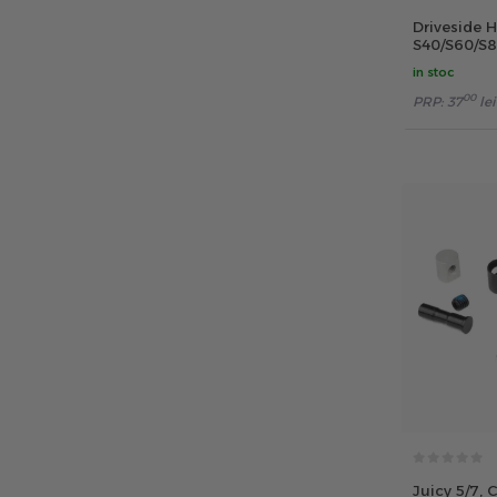
Driveside 
S40/S60/S8
in stoc
00
PRP:
37
lei
Juicy 5/7,