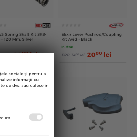
/3 Spring Shaft Kit SRS-
Elixir Lever Pushrod/Coupling
- 120 Mm, Silver
Kit Avid - Black
in stoc
00
00
20
lei
20
lei
00
00
8
lei
PRP:
34
lei
țele sociale și pentru a
nalize informații cu
ite de dvs. sau culese în
precum