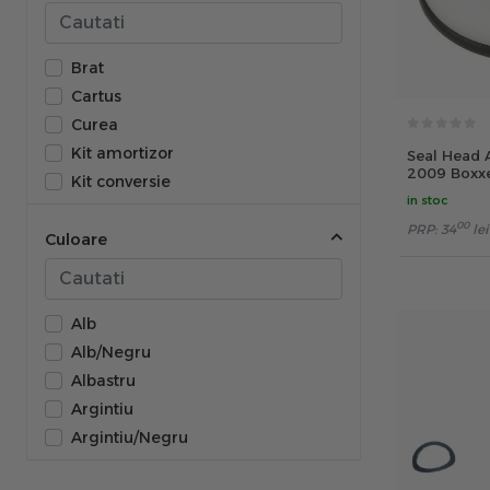
Service Avid
Service Rock Shox
Service Sram
Brat
Shimano
Cartus
Sram
Curea
Topeak
Kit amortizor
Seal Head 
2009 Boxxe
Truvativ
Kit conversie
in stoc
Union
Kit frana
00
PRP:
34
lei
Velosteel
Kit service
Culoare
Monobloc pedalier
Petic
Rotita schimbator
Alb
Set
Alb/Negru
Set Garnituri
Albastru
Surub
Argintiu
Unitate directie coroana
Argintiu/Negru
Valva
Auriu