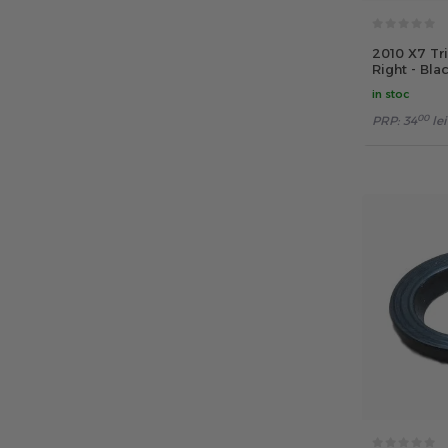
2010 X7 Tri
Right - Bla
in stoc
00
PRP:
34
lei