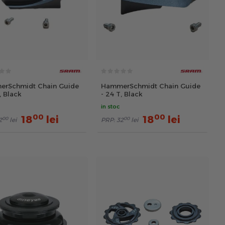
rSchmidt Chain Guide
HammerSchmidt Chain Guide
, Black
- 24 T, Black
in stoc
00
00
18
lei
18
lei
00
00
2
lei
PRP:
32
lei