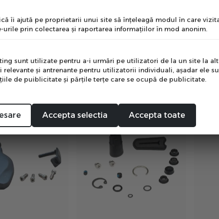
nume
că îi ajută pe proprietarii unui site să înţeleagă modul în care vizita
-urile prin colectarea şi raportarea informaţiilor în mod anonim.
Cr Mag/X0/Elixir
Elixir R/Cr/Cr Mag/X0/Elixir
Crank
e
anjo Kit - Black
9/Elixir 7 Banjo Kit - Red
M12/M
- Blac
ng sunt utilizate pentru a-i urmări pe utilizatori de la un site la altu
in stoc
in stoc
00
00
i relevante şi antrenante pentru utilizatorii individuali, aşadar ele s
20
lei
20
lei
00
PRP:
34
lei
PRP:
3
ile de puiblicitate şi părţile terţe care se ocupă de publicitate.
Mă abonez
esare
Accepta selectia
Accepta toate