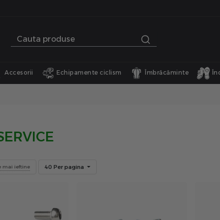
Accesorii
Echipamente ciclism
Îmbrăcăminte
În
 SERVICE
40 Per pagina
e mai ieftine