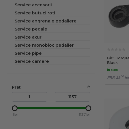
Service accesorii
Service butuci roti
Service angrenaje pedaliere
Service pedale
Service axuri
Service monobloc pedalier
Service pipe
Bb5 Torque 
Service camere
Black
in stoc
00
PRP:
29
lei
Pret
–
1lei
1137lei