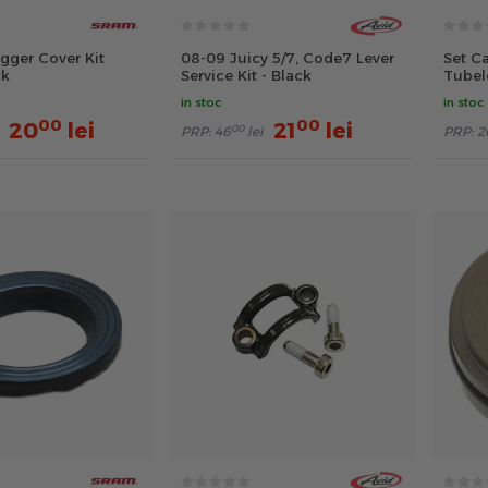
gger Cover Kit
08-09 Juicy 5/7, Code7 Lever
Set C
ck
Service Kit - Black
Tubel
in stoc
in stoc
00
00
20
lei
21
lei
00
PRP:
46
lei
PRP:
2