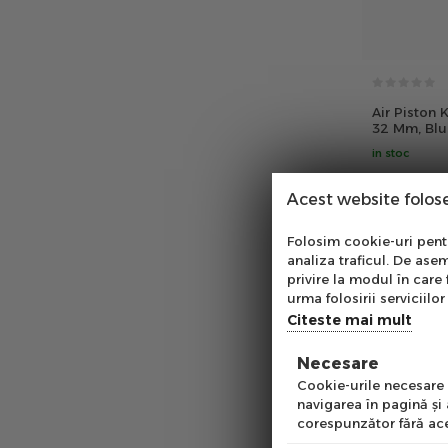
Galben
Gri
Negru
Portocaliu
Rosu
Air Piston K
32 Mm, Blu
Verde
in stoc
00
PRP:
34
lei
Acest website folos
Abo
Folosim cookie-uri pentru
analiza traficul. De asem
Ab
privire la modul în care 
pe
urma folosirii serviciilor 
of
Citeste mai mult
Necesare
Emai
Cookie-urile necesare a
navigarea în pagină şi
corespunzător fără ace