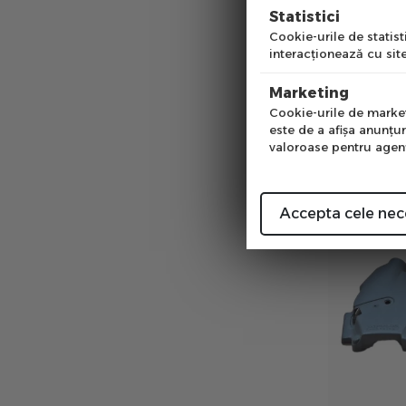
Pre
Statistici
Cookie-urile de statisti
interacţionează cu site
Elixir R/Cr/
Num
9/Elixir 7 B
Marketing
Cookie-urile de marketi
in stoc
este de a afişa anunţur
00
PRP:
34
lei
valoroase pentru agenţi
Accepta cele nec