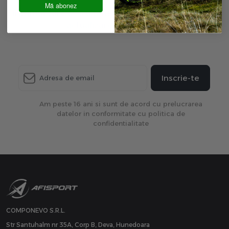
Mă abonez
Fii primul care afla ultimele oferte exclusive și ultima
actualizare de produse.
Inscrie-te
Am peste 16 ani si sunt de acord cu prelucrarea
datelor in conformitate cu politica de
confidentialitate
COMPONEVO S.R.L.
Str Santuhalm nr 35A, Corp B, Deva, Hunedoara