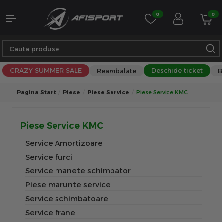
0
0
CRAZY SUMMER SALE
Deschide ticket
Reambalate
B
Pagina Start
Piese
Piese Service
Piese Service KMC
Piese Service KMC
Service Amortizoare
Service furci
Service manete schimbator
Piese marunte service
Service schimbatoare
Service frane