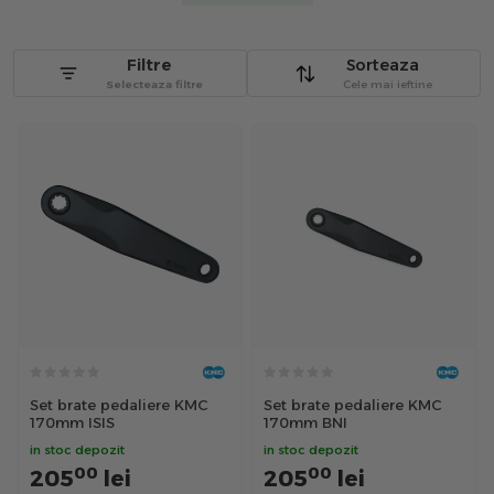
Filtre
Sorteaza
Selecteaza filtre
Cele mai ieftine
Set brate pedaliere KMC
Set brate pedaliere KMC
170mm ISIS
170mm BNI
in stoc depozit
in stoc depozit
00
00
205
lei
205
lei