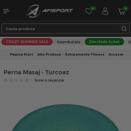
0
0
CRAZY SUMMER SALE
Deschide ticket
Reambalate
B
Pagina Start
Alte Produse
Echipamente Fitness
Accesorii F
Perna Masaj - Turcoaz
Scrie o recenzie