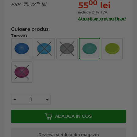
00
55
lei
00
PRP
:
77
lei
include 21% TVA
Ai gasit un pret mai bun?
Culoare produs:
Turcoaz
−
+
ADAUGA IN COS
Rezerva si ridica din magazin