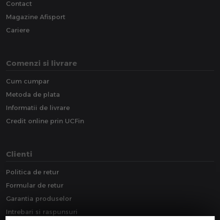
Contact
Magazine Afisport
Cariere
Comenzi si livrare
Cum cumpar
Metoda de plata
Informatii de livrare
Credit online prin UCFin
Clienti
Politica de retur
Formular de retur
Garantia produselor
Intrebari si raspunsuri