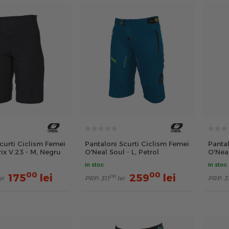
curti Ciclism Femei
Pantaloni Scurti Ciclism Femei
Pantal
ix V.23 - M, Negru
O'Neal Soul - L, Petrol
O'Neal
in stoc
in stoc
00
00
175
lei
259
lei
00
ei
PRP:
311
lei
PRP:
3