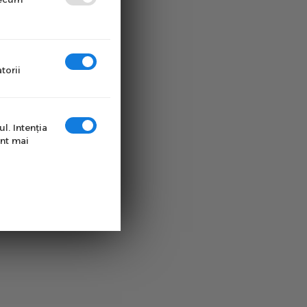
torii
l. Intenţia
unt mai