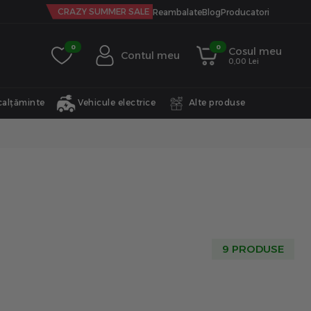
CRAZY SUMMER SALE
Reambalate
Blog
Producatori
0
0
Cosul meu
Contul meu
0,00 Lei
calțăminte
Vehicule electrice
Alte produse
9 PRODUSE