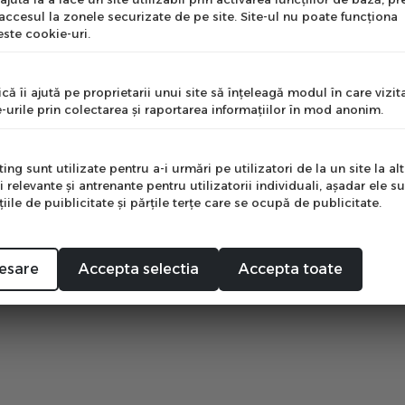
 accesul la zonele securizate de pe site. Site-ul nu poate funcţiona
ste cookie-uri.
nume
că îi ajută pe proprietarii unui site să înţeleagă modul în care vizita
-urile prin colectarea şi raportarea informaţiilor în mod anonim.
e
ng sunt utilizate pentru a-i urmări pe utilizatori de la un site la altu
i relevante şi antrenante pentru utilizatorii individuali, aşadar ele s
curti cu bretele
ile de puiblicitate şi părţile terţe care se ocupă de publicitate.
Mă abonez
emio Black W, de
u, XS
it
00
563
lei
ei
esare
Accepta selectia
Accepta toate