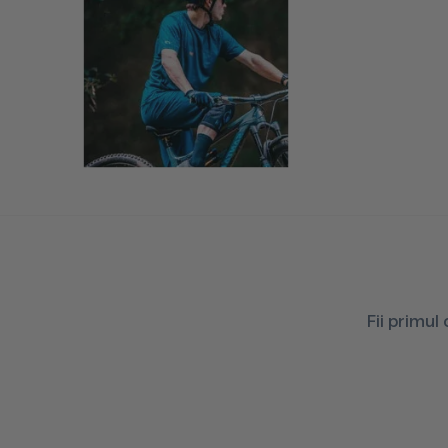
L INTL
M INTL
S INTL
XS INTL
XS
S
M
L
XL
XXL
Fii primul