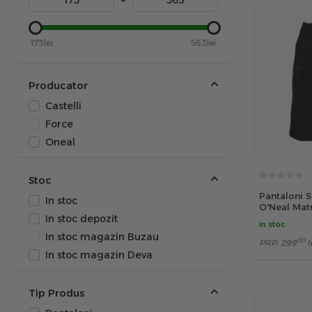
–
175lei
563lei
Producator
Castelli
Force
Oneal
Stoc
Pantaloni S
In stoc
O'Neal Matr
In stoc depozit
in stoc
In stoc magazin Buzau
00
PRP:
299
l
In stoc magazin Deva
Tip Produs