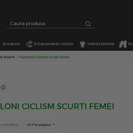
Accesorii
Echipamente ciclism
Îmbrăcăminte
În
m Scurti
Pantaloni Ciclism Scurti Femei
LONI CICLISM SCURTI FEMEI
40 Per pagina
e mai ieftine