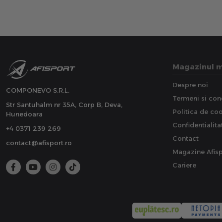
Magazinul 
Despre noi
COMPONEVO S.R.L.
Termeni si cond
Str Santuhalm nr 35A, Corp B, Deva,
Politica de co
Hunedoara
Confidentialita
+4 0371 239 269
Contact
contact@afisport.ro
Magazine Afisp
Cariere