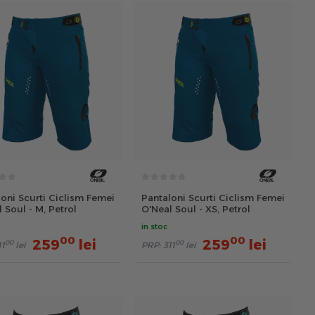
oni Scurti Ciclism Femei
Pantaloni Scurti Ciclism Femei
 Soul - M, Petrol
O'Neal Soul - XS, Petrol
in stoc
00
00
259
lei
259
lei
00
00
11
lei
PRP:
311
lei