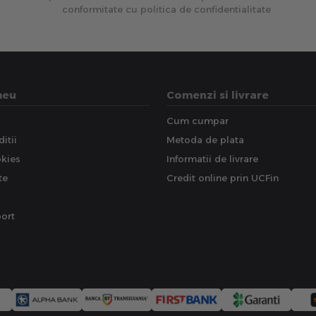
conformitate cu politica de confidentialitate
meu
Comenzi si livrare
Cum cumpar
itii
Metoda de plata
okies
Informatii de livrare
te
Credit online prin UCFin
ort