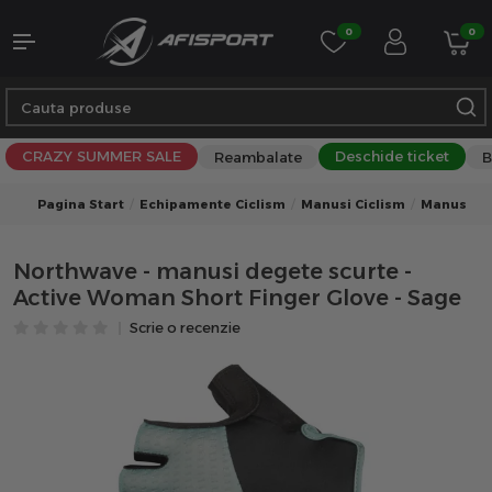
0
0
CRAZY SUMMER SALE
Deschide ticket
Reambalate
B
Pagina Start
Echipamente Ciclism
Manusi Ciclism
Manusi Ci
Northwave - manusi degete scurte -
Active Woman Short Finger Glove - Sage
Scrie o recenzie