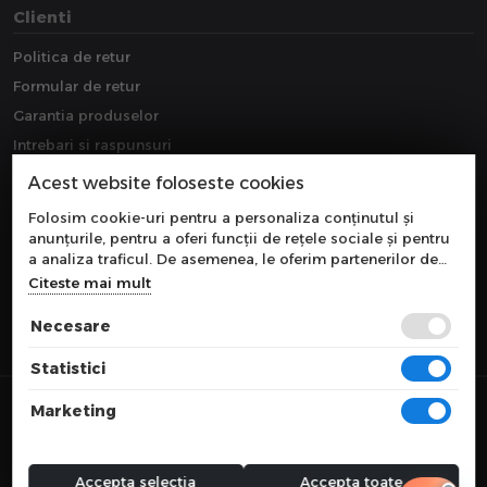
Clienti
Politica de retur
Formular de retur
Garantia produselor
Intrebari si raspunsuri
Downloads
Acest website foloseste cookies
Extragarantie
Folosim cookie-uri pentru a personaliza conținutul și
anunțurile, pentru a oferi funcții de rețele sociale și pentru
a analiza traficul. De asemenea, le oferim partenerilor de
rețele sociale, de publicitate și de analize informații cu
Citeste mai mult
privire la modul în care folosiți site-ul nostru. Aceștia le
pot combina cu alte informații oferite de dvs. sau culese în
Necesare
urma folosirii serviciilor lor.
Statistici
© 2026 COMPONEVO
Marketing
Toate preturile sunt exprimate in lei si includ tva. Ofertele sunt valabile
in limita stocului disponibil.
webdesign by
WEBNAME
Accepta selectia
Accepta toate