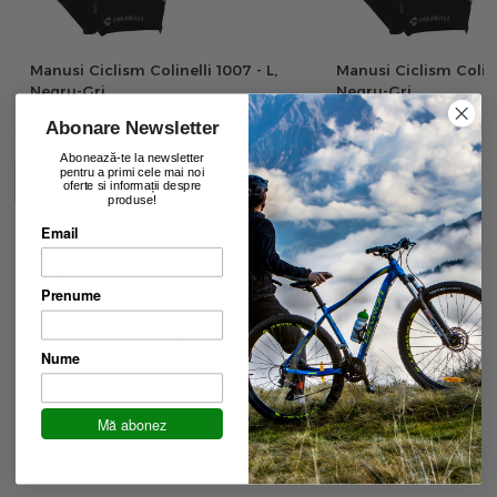
Manusi Ciclism Colinelli 1007 - L,
Manusi Ciclism Coline
Negru-Gri
Negru-Gri
00
00
33
lei
33
lei
Abonare Newsletter
Abonează-te la newsletter
pentru a primi cele mai noi
Descriere
Caracteristici
Recenzii
oferte si informații despre
produse!
Email
Detalii
Prenume
Palma din material durabil AX Suede
Spate cu plasă sublimată
Nume
Ștergător de transpirație din microfibră
Mă abonez
Închidere cu velcro
Căptușeală din spumă groasă