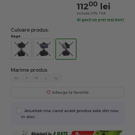
00
112
lei
include 21% TVA
Ai gasit un pret mai bun?
Culoare produs:
Sage
Marime produs:
XS
S
M
L
XL
Adauga la favorite
Anuntati-ma cand acest produs este din nou
in stoc.