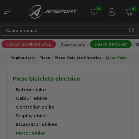
0
0
CRAZY SUMMER SALE
Deschide ticket
Reambalate
B
Pagina Start
Piese
Piese Biciclete Electrice
Motor Ebike
Piese biciclete electrice
Baterii ebike
Cabluri ebike
Controller ebike
Display ebike
Incarcator ebikes
Motor ebike