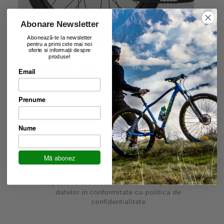
Abonare Newsletter
Abonează-te la newsletter
pentru a primi cele mai noi
oferte si informații despre
produse!
Aboneaza-te la newsletter
Email
Fii primul care afla ultimele oferte exclusive și ultima
Prenume
actualizare de produse.
Nume
Inscrie-te
Mă abonez
Am peste 16 ani si sunt de acord cu prelucrarea
datelor in conformitate cu politica de
confidentialitate