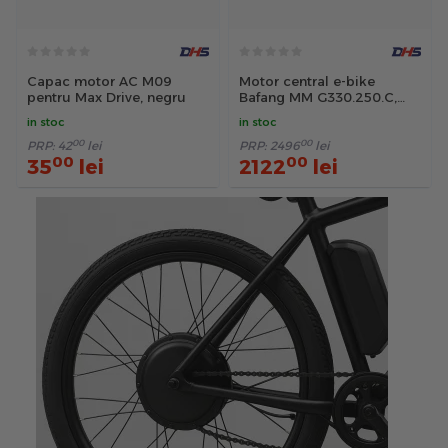
Capac motor AC M09
Motor central e-bike
pentru Max Drive, negru
Bafang MM G330.250.C,
36V, 20A, 250W, senzor de
in stoc
in stoc
cuplu si viteza, 2230mm,
00
00
negru
PRP:
42
lei
PRP:
2496
lei
00
00
35
lei
2122
lei