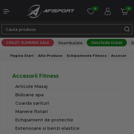
0
0
CRAZY SUMMER SALE
Deschide ticket
Reambalate
B
Pagina Start
Alte Produse
Echipamente Fitness
Accesorii F
Accesorii Fitness
Articole Masaj
Bidoane apa
Coarda sarituri
Manere flotari
Echipament de protectie
Extensoare si benzi elastice