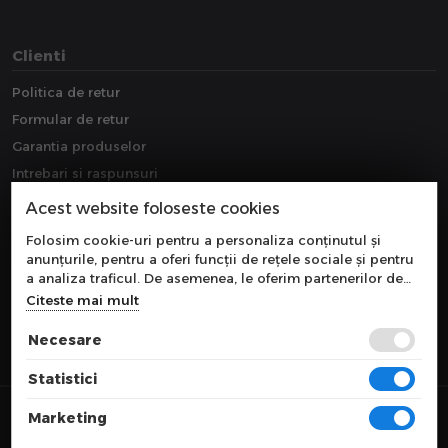
Clienti
Politica de retur
Formular de retur
Garantia produselor
Intrebari si raspunsuri
Downloads
Acest website foloseste cookies
Extragarantie
Folosim cookie-uri pentru a personaliza conținutul și
anunțurile, pentru a oferi funcții de rețele sociale și pentru
a analiza traficul. De asemenea, le oferim partenerilor de
rețele sociale, de publicitate și de analize informații cu
Citeste mai mult
privire la modul în care folosiți site-ul nostru. Aceștia le
pot combina cu alte informații oferite de dvs. sau culese în
Necesare
urma folosirii serviciilor lor.
Statistici
© 2026 COMPONEVO
Marketing
Toate preturile sunt exprimate in lei si includ tva. Ofertele sunt valabile