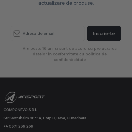
actualizare de produse.
Inscrie-te
Am peste 16 ani si sunt de acord cu prelucrarea
datelor in conformitate cu politica de
confidentialitate
COMPONEVO S.R.L.
Str Santuhalm nr 35A, Corp B, Deva, Hunedoara
+4 0371 239 269