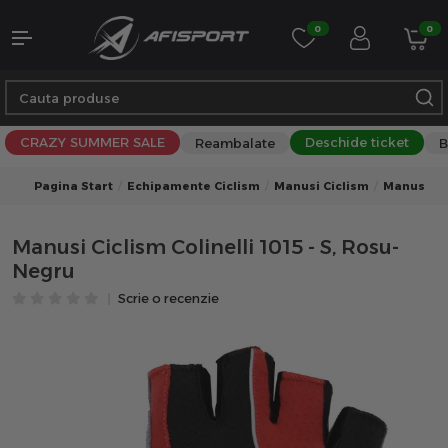
0
0
CRAZY SUMMER SALE
Deschide ticket
Reambalate
B
Pagina Start
Echipamente Ciclism
Manusi Ciclism
Manusi Ci
Manusi Ciclism Colinelli 1015 - S, Rosu-
Negru
Scrie o recenzie