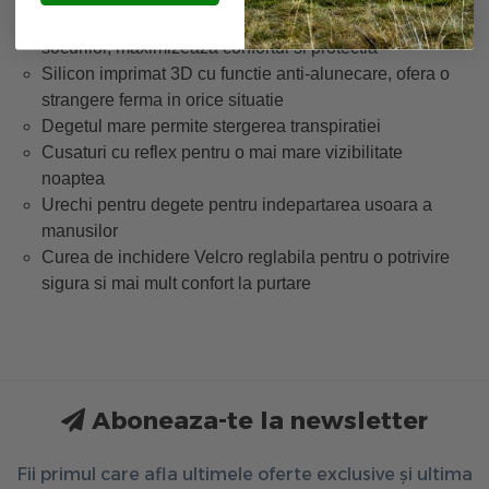
GEL de cea mai inalta calitate pentru absorbtia
socurilor, maximizeaza confortul si protectia
Silicon imprimat 3D cu functie anti-alunecare, ofera o
strangere ferma in orice situatie
Degetul mare permite stergerea transpiratiei
Cusaturi cu reflex pentru o mai mare vizibilitate
noaptea
Urechi pentru degete pentru indepartarea usoara a
manusilor
Curea de inchidere Velcro reglabila pentru o potrivire
sigura si mai mult confort la purtare
Aboneaza-te la newsletter
Fii primul care afla ultimele oferte exclusive și ultima