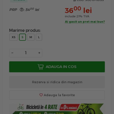
COD:
SOL-01-1015S
00
36
lei
00
PRP
:
54
lei
include 21% TVA
Ai gasit un pret mai bun?
Marime produs:
XS
S
M
L
−
+
ADAUGA IN COS
Rezerva si ridica din magazin
Adauga la favorite