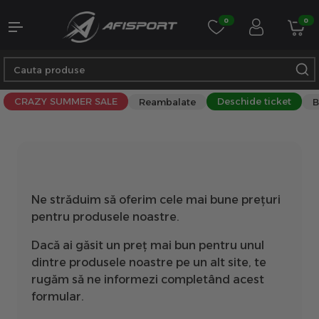
0
0
CRAZY SUMMER SALE
Deschide ticket
Reambalate
B
Ne străduim să oferim cele mai bune prețuri
pentru produsele noastre.
Dacă ai găsit un preț mai bun pentru unul
dintre produsele noastre pe un alt site, te
rugăm să ne informezi completând acest
formular.