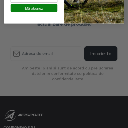
Aboneaza-te la newsletter
Mă abonez
Fii primul care afla ultimele oferte exclusive și ultima
actualizare de produse.
Inscrie-te
Am peste 16 ani si sunt de acord cu prelucrarea
datelor in conformitate cu politica de
confidentialitate
COMPONEVO S.R.L.