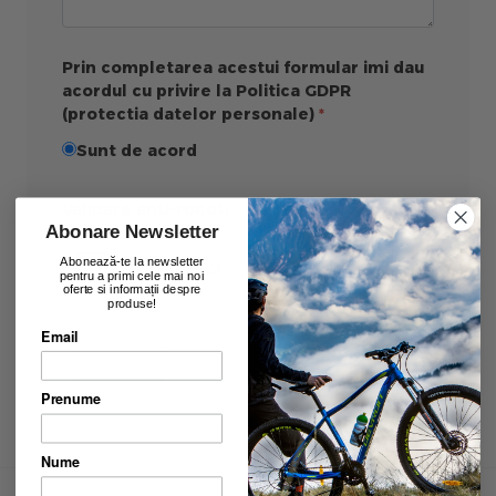
Prin completarea acestui formular imi dau
acordul cu privire la Politica GDPR
(protectia datelor personale)
Sunt de acord
Validare anti-roboti
Abonare Newsletter
Abonează-te la newsletter
pentru a primi cele mai noi
oferte si informații despre
produse!
Email
Trimite
Prenume
Nume