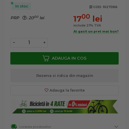
In stoc
COD:
1027086
00
17
lei
00
PRP
:
20
lei
include 21% TVA
Ai gasit un pret mai bun?
−
+
ADAUGA IN COS
Rezerva si ridica din magazin
Adauga la favorite
Livrarea produselor