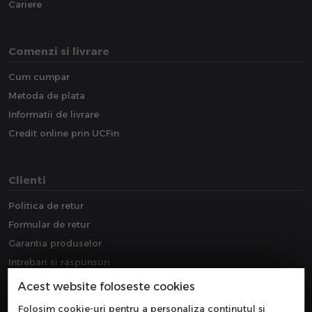
Cariere
Comenzi si livrare
Cum cumpar
Metoda de plata
Informatii de livrare
Credit online prin UCFin
Clienti
Politica de retur
Formular de retur
Garantia produselor
Intrebari si raspunsuri
Downloads
Acest website foloseste cookies
Extragarantie
Folosim cookie-uri pentru a personaliza conținutul și