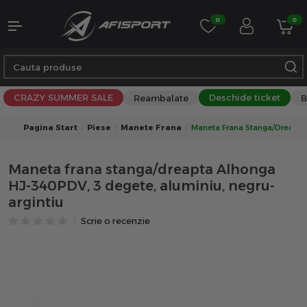
0
0
CRAZY SUMMER SALE
Deschide ticket
Reambalate
B
Pagina Start
Piese
Manete Frana
Maneta Frana Stanga/dreapta 
Maneta frana stanga/dreapta Alhonga
HJ-340PDV, 3 degete, aluminiu, negru-
argintiu
Scrie o recenzie