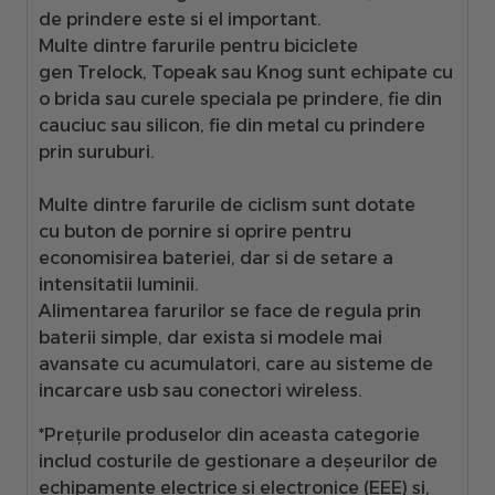
de prindere
este si el important.
Multe dintre farurile pentru biciclete
gen
Trelock, Topeak sau Knog
sunt echipate cu
o brida sau
curele speciala pe prindere, fie din
cauciuc sau silicon, fie din metal
cu prindere
prin suruburi.
Multe dintre farurile de ciclism sunt dotate
cu
buton de pornire si oprire
pentru
economisirea bateriei, dar si de setare a
intensitatii luminii.
Alimentarea farurilor
se face de regula prin
baterii simple, dar exista si modele mai
avansate cu acumulatori, care au sisteme de
incarcare usb sau conectori wireless.
*Prețurile produselor din aceasta categorie
includ costurile de gestionare a deșeurilor de
echipamente electrice și electronice (EEE) și,