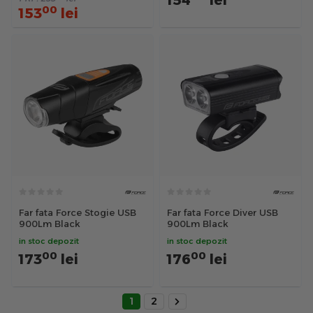
154
lei
00
153
lei
Far fata Force Stogie USB
Far fata Force Diver USB
900Lm Black
900Lm Black
in stoc depozit
in stoc depozit
00
00
173
lei
176
lei
1
2