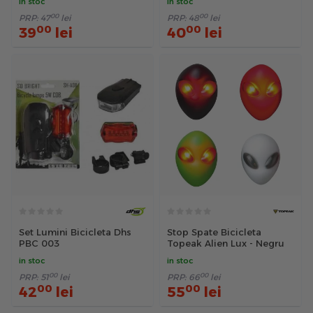
in stoc
in stoc
00
00
PRP:
47
lei
PRP:
48
lei
00
00
39
lei
40
lei
Set Lumini Bicicleta Dhs
Stop Spate Bicicleta
PBC 003
Topeak Alien Lux - Negru
in stoc
in stoc
00
00
PRP:
51
lei
PRP:
66
lei
00
00
42
lei
55
lei