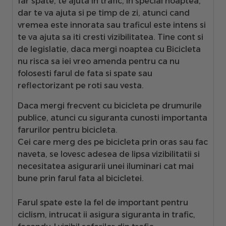
far spate, te ajuta in trafic, in special noaptea,
dar te va ajuta si pe timp de zi, atunci cand
vremea este innorata sau traficul este intens si
te va ajuta sa iti cresti vizibilitatea. Tine cont si
de legislatie, daca mergi noaptea cu Bicicleta
nu risca sa iei vreo amenda pentru ca nu
folosesti farul de fata si spate sau
reflectorizant pe roti sau vesta.
Daca mergi frecvent cu bicicleta pe drumurile
publice, atunci cu siguranta cunosti importanta
farurilor pentru bicicleta.
Cei care merg des pe bicicleta prin oras sau fac
naveta, se lovesc adesea de lipsa vizibilitatii si
necesitatea asigurarii unei iluminari cat mai
bune prin
farul fata
al bicicletei.
Farul spate
este la fel de important pentru
ciclism, intrucat ii asigura siguranta in trafic,