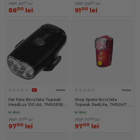
00
00
PRP:
98
lei
PRP:
103
lei
00
00
86
lei
91
lei
Far Fata Bicicleta Topeak
Stop Spate Bicicleta
HeadLux 150 AA, TMS091B
Topeak RedLite, TMS047 -
- Negru
Negru-Rosu
in stoc
in stoc
00
00
PRP:
117
lei
PRP:
117
lei
00
00
97
lei
97
lei