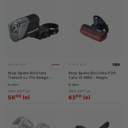
Stop Spate Bicicleta
Stop Spate Bicicleta P2R
Trelock Ls 710 Reego -
Talix 15 MBD - Negru
Negru
in stoc
in stoc
00
00
PRP:
68
lei
PRP:
88
lei
00
00
56
lei
63
lei