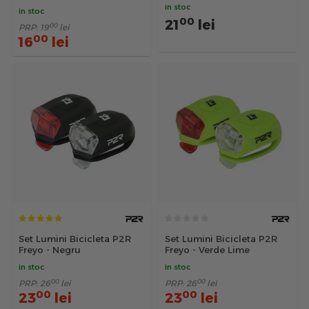
supratensiune, negru
in stoc
in stoc
00
21
lei
00
PRP:
19
lei
00
16
lei
Set Lumini Bicicleta P2R
Set Lumini Bicicleta P2R
Freyo - Negru
Freyo - Verde Lime
in stoc
in stoc
00
00
PRP:
26
lei
PRP:
26
lei
00
00
23
lei
23
lei