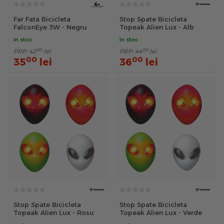
Far Fata Bicicleta
Stop Spate Bicicleta
FalconEye 3W - Negru
Topeak Alien Lux - Alb
in stoc
in stoc
00
00
PRP:
42
lei
PRP:
44
lei
00
00
35
lei
36
lei
Stop Spate Bicicleta
Stop Spate Bicicleta
Topeak Alien Lux - Rosu
Topeak Alien Lux - Verde