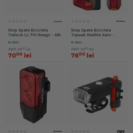
Stop Spate Bicicleta
Stop Spate Bicicleta
Trelock Ls 710 Reego - Alb
Topeak Redlite Aero -
Rosu
in stoc
in stoc
00
00
PRP:
84
lei
PRP:
92
lei
00
00
70
lei
76
lei