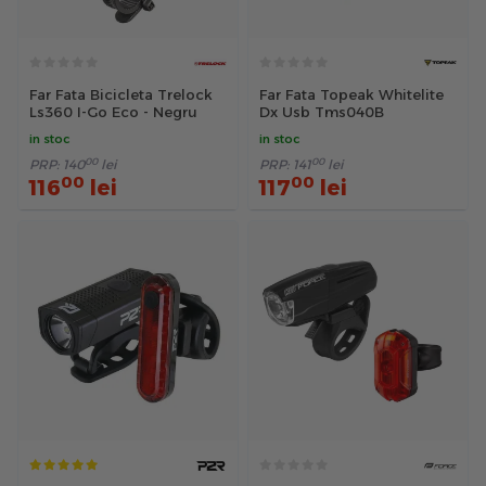
Far Fata Bicicleta Trelock
Far Fata Topeak Whitelite
Ls360 I-Go Eco - Negru
Dx Usb Tms040B
in stoc
in stoc
00
00
PRP:
140
lei
PRP:
141
lei
00
00
116
lei
117
lei