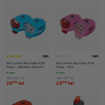
Set Lumini Bicicleta P2R
Set Lumini Bicicleta P2R
Freyo - Albastru deschis
Freyo - Roz
in stoc
in stoc
00
00
PRP:
26
lei
PRP:
26
lei
00
00
23
lei
23
lei