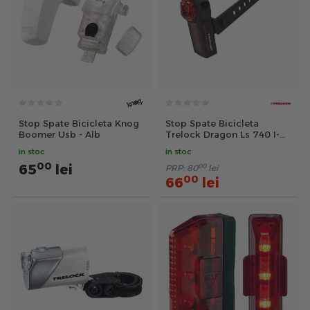
Stop Spate Bicicleta Knog
Stop Spate Bicicleta
Boomer Usb - Alb
Trelock Dragon Ls 740 I-
Go Vector - Negru
in stoc
in stoc
00
65
lei
00
PRP:
80
lei
00
66
lei