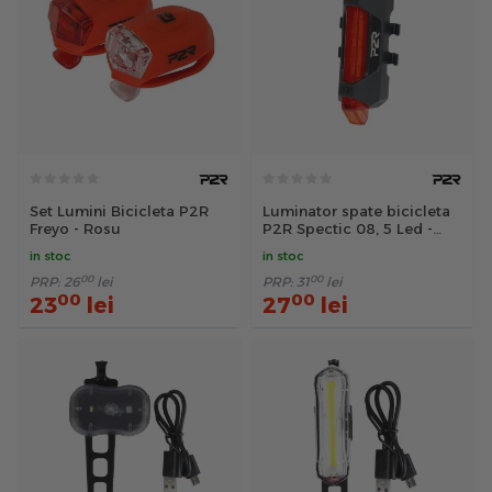
Set Lumini Bicicleta P2R
Luminator spate bicicleta
Freyo - Rosu
P2R Spectic 08, 5 Led -
Negru
in stoc
in stoc
00
00
PRP:
26
lei
PRP:
31
lei
00
00
23
lei
27
lei