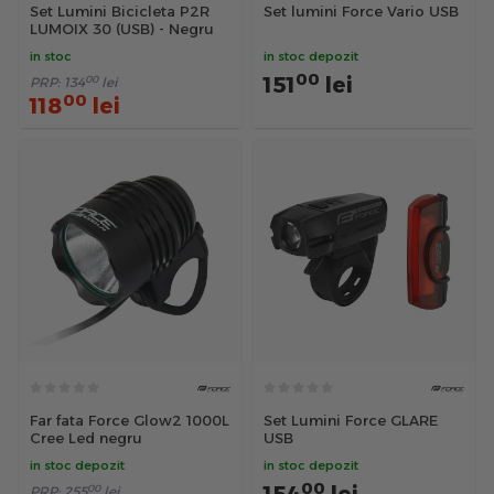
Set Lumini Bicicleta P2R
Set lumini Force Vario USB
LUMOIX 30 (USB) - Negru
in stoc
in stoc depozit
00
151
lei
00
PRP:
134
lei
00
118
lei
Far fata Force Glow2 1000L
Set Lumini Force GLARE
Cree Led negru
USB
in stoc depozit
in stoc depozit
00
00
PRP:
255
lei