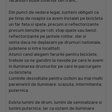
facandu-l vizibil soferilor din trafic.
Din punct de vedere legal, suntem obligati ca
pe timp de noapte sa avem instalat pe bicicleta
un
far fata si spate, precum si reflectorizante
precum benzile pe roti, stop spate sau benzi
reflectorizante pe jantele rotilor, dar si
vesta
daca ne deplasam pe drumuri nationale,
judetene si intre localitati.
Atunci cand alegem farurile pentru biciclete,
trebuie sa ne gandim la nevoile pe care le avem
in iluminarea drumurilor pe care le parcurgem
cu bicicleta.
Luminile dezvoltate pentru ciclism au mai multi
parametrii de iluminare: scazuta, intermitenta,
puternica
.
Exista
lumini de drum, lumini de semnalizare si
lumini puternice
, iar ca sistem de iluminare