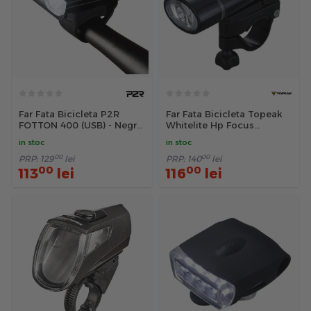
Far Fata Bicicleta P2R
Far Fata Bicicleta Topeak
FOTTON 400 (USB) - Negru,
Whitelite Hp Focus
1200 mAh
Tms039B - Negru
in stoc
in stoc
00
00
PRP:
129
lei
PRP:
140
lei
00
00
113
lei
116
lei