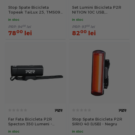
Stop Spate Bicicleta
Set Lumini Bicicleta P2R
Topeak TaiLux 25, TMS097
NITION 10C USB,
- Negru-Rosu
Acumulator Li-Pol, Negru
in stoc
in stoc
00
00
PRP:
94
lei
PRP:
93
lei
00
00
78
lei
82
lei
Far Fata Bicicleta P2R
Stop Spate Bicicleta P2R
Specton 350 Lumeni -
SIRIO 40 (USB) - Negru
Negru
in stoc
in stoc