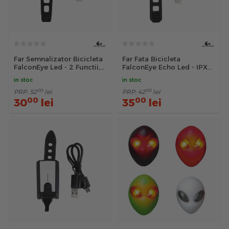
Far Semnalizator Bicicleta
Far Fata Bicicleta
FalconEye Led - 2 Functii,
FalconEye Echo Led - IPX4,
Negru-Rosu
Negru
in stoc
in stoc
00
00
PRP:
52
lei
PRP:
42
lei
00
00
30
lei
35
lei