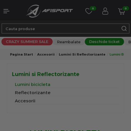
0
0
CRAZY SUMMER SALE
Deschide ticket
Reambalate
B
Pagina Start
Accesorii
Lumini Si Reflectorizante
Lumini Bicicl
Lumini si Reflectorizante
Lumini bicicleta
Reflectorizante
Accesorii