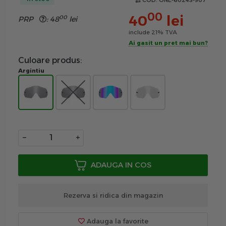
COD:
ONE-6024S-907
00
40
lei
00
PRP
:
48
lei
include 21% TVA
Ai gasit un pret mai bun?
Culoare produs:
Argintiu
−
+
ADAUGA IN COS
Rezerva si ridica din magazin
Adauga la favorite