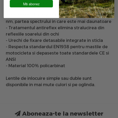
- Sticla de inalta precizie, rezistenta la impact,
Mă abonez
care asigura protectie 100% UVA / B / C
- Tratamentul filtreaza lumina albastra de la 430
nm, partea spectrului in care este mai daunatoare
- Tratamentul antireflex elimina stralucirea din
reflexiile soarelui din ochi
- Urechi de fixare detasabile integrate in sticla
- Respecta standardul EN1938 pentru mastile de
motocicleta si depaseste toate standardele CE si
ANSI
- Material 100% policarbinat
Lentile de inlocuire simple sau duble sunt
disponibile in mai mute culori si pe oglinda.
Aboneaza-te la newsletter