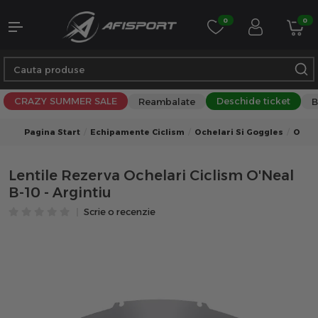
0
0
CRAZY SUMMER SALE
Deschide ticket
Reambalate
B
Pagina Start
Echipamente Ciclism
Ochelari Si Goggles
Ochel
Lentile Rezerva Ochelari Ciclism O'Neal
B-10 - Argintiu
Scrie o recenzie