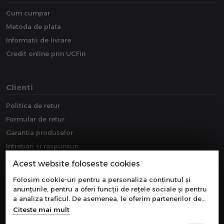
Cum cumpar
Metoda de plata
Informatii de livrare
Credit online prin UCFin
Clienti
Politica de retur
Formular de retur
Garantia produselor
Intrebari si raspunsuri
Downloads
Acest website foloseste cookies
Extragarantie
Folosim cookie-uri pentru a personaliza conținutul și
anunțurile, pentru a oferi funcții de rețele sociale și pentru
a analiza traficul. De asemenea, le oferim partenerilor de
rețele sociale, de publicitate și de analize informații cu
Citeste mai mult
privire la modul în care folosiți site-ul nostru. Aceștia le