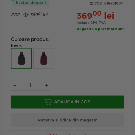
In stoc depozit
COD:
616401004
00
369
lei
01
PRP
:
369
lei
include 21% TVA
Ai gasit un pret mai bun?
Culoare produs:
Negru
−
+
ADAUGA IN COS
Rezerva si ridica din magazin