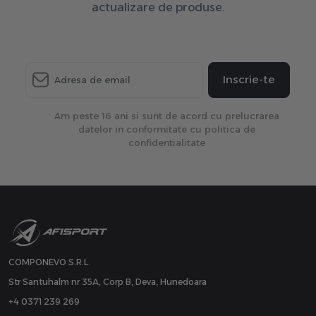
actualizare de produse.
Inscrie-te
Am peste 16 ani si sunt de acord cu prelucrarea
datelor in conformitate cu politica de
confidentialitate
COMPONEVO S.R.L.
Str Santuhalm nr 35A, Corp B, Deva, Hunedoara
+4 0371 239 269