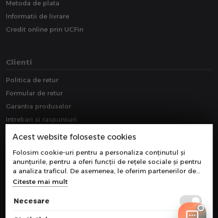
Metoda de plata
Informatii de livrare
Credit online prin UCFin
Clienti
Politica de retur
Formular de retur
Garantia produselor
Intrebari si raspunsuri
Downloads
Acest website foloseste cookies
Extragarantie
Folosim cookie-uri pentru a personaliza conținutul și
anunțurile, pentru a oferi funcții de rețele sociale și pentru
a analiza traficul. De asemenea, le oferim partenerilor de
rețele sociale, de publicitate și de analize informații cu
Citeste mai mult
privire la modul în care folosiți site-ul nostru. Aceștia le
pot combina cu alte informații oferite de dvs. sau culese în
Necesare
urma folosirii serviciilor lor.