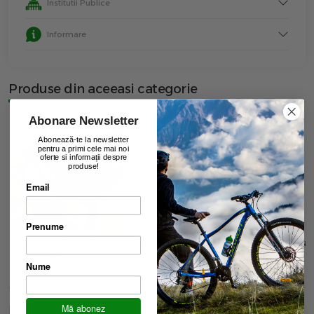
Institutii Publice
Informare
Produse din aceeasi categorie
Abonare Newsletter
Abonează-te la newsletter
pentru a primi cele mai noi
oferte si informații despre
produse!
Email
Prenume
Protectie bancheta auto mica
Husa De Ploaie QPlay 
Coccolle
00
89
lei
Nume
00
68
lei
Mă abonez