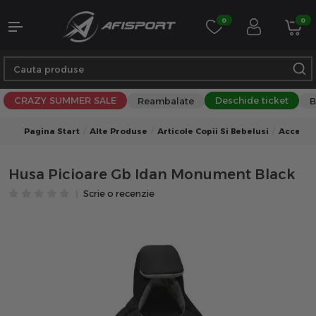
0
0
CRAZY SUMMER SALE
Deschide ticket
Reambalate
B
Pagina Start
Alte Produse
Articole Copii Si Bebelusi
Accesor
Husa Picioare Gb Idan Monument Black
Scrie o recenzie