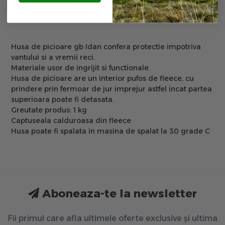
Descriere
Caracteristici
Recenzii
Husa de picioare gb Idan confera protectie impotriva
vantului si a vremii reci.
Materiale usor de ingrijit si functionale.
Husa de picioare are un interior pufos de fleece, cu
prindere prin fermoar de jur imprejur astfel incat partea
superioara poate fi detasata.
Greutate produs: 1 kg
Captuseala calduroasa din fleece
Husa poate fi spalata in masina de spalat la 30 grade C
Aboneaza-te la newsletter
Fii primul care afla ultimele oferte exclusive și ultima