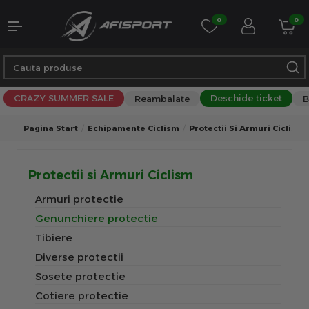
0
0
CRAZY SUMMER SALE
Deschide ticket
Reambalate
B
Pagina Start
Echipamente Ciclism
Protectii Si Armuri Ciclism
Protectii si Armuri Ciclism
Armuri protectie
Genunchiere protectie
Tibiere
Diverse protectii
Sosete protectie
Cotiere protectie