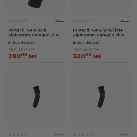
Protectii Genunchi
Protectii Genunchi/Tibie
Alpinestars Paragon Plus
Alpinestars Paragon Plus
Negru XL
Negru L
in stoc depozit
in stoc depozit
00
00
PRP:
350
lei
PRP:
400
lei
00
00
280
lei
320
lei