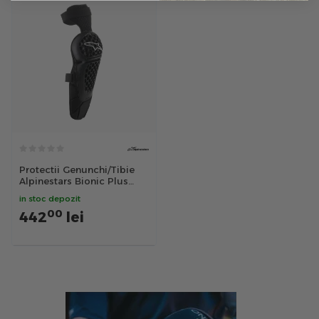
Protectii Genunchi/Tibie
Alpinestars Bionic Plus
Negru L/XL
in stoc depozit
00
442
lei