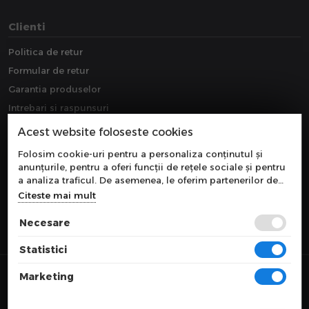
Clienti
Politica de retur
Formular de retur
Garantia produselor
Intrebari si raspunsuri
Downloads
Acest website foloseste cookies
Extragarantie
Folosim cookie-uri pentru a personaliza conținutul și
anunțurile, pentru a oferi funcții de rețele sociale și pentru
a analiza traficul. De asemenea, le oferim partenerilor de
rețele sociale, de publicitate și de analize informații cu
Citeste mai mult
privire la modul în care folosiți site-ul nostru. Aceștia le
pot combina cu alte informații oferite de dvs. sau culese în
Necesare
urma folosirii serviciilor lor.
Statistici
© 2026 COMPONEVO
Marketing
Toate preturile sunt exprimate in lei si includ tva. Ofertele sunt valabile
in limita stocului disponibil.