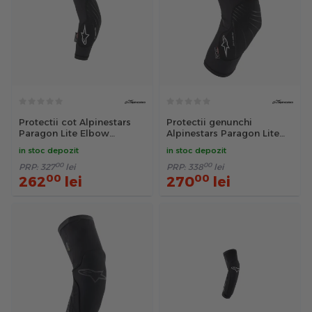
Protectii cot Alpinestars
Protectii genunchi
Paragon Lite Elbow
Alpinestars Paragon Lite
Protector Negru XS
Knee Protector black XL
in stoc depozit
in stoc depozit
00
00
PRP:
327
lei
PRP:
338
lei
00
00
262
lei
270
lei