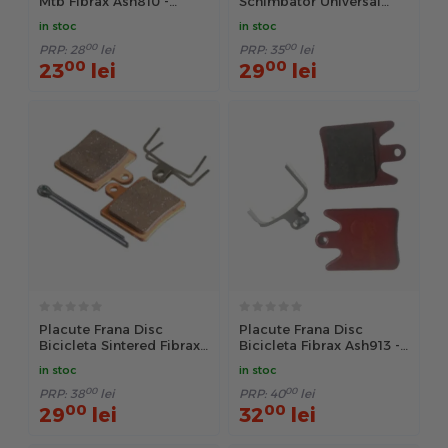
Mtb Fibrax Ash810 -
Schimbator Universal
Negru
Fata-Spate Fibrax
in stoc
in stoc
Fcg2104
00
00
PRP:
28
lei
PRP:
35
lei
00
00
23
lei
29
lei
Placute Frana Disc
Placute Frana Disc
Bicicleta Sintered Fibrax
Bicicleta Fibrax Ash913 -
Ash918S - Auriu
Rosu
in stoc
in stoc
00
00
PRP:
38
lei
PRP:
40
lei
00
00
29
lei
32
lei