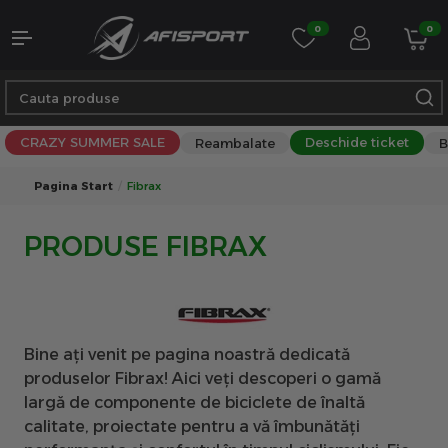
0
0
CRAZY SUMMER SALE
Deschide ticket
Reambalate
B
Pagina Start
Fibrax
PRODUSE FIBRAX
Bine ați venit pe pagina noastră dedicată
produselor Fibrax! Aici veți descoperi o gamă
largă de componente de biciclete de înaltă
calitate, proiectate pentru a vă îmbunătăți