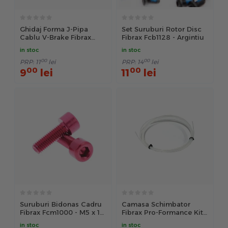
Ghidaj Forma J-Pipa
Set Suruburi Rotor Disc
Cablu V-Brake Fibrax
Fibrax Fcb1128 - Argintiu
Fcb2290 - Argintiu
in stoc
in stoc
00
00
PRP:
11
lei
PRP:
14
lei
00
00
9
lei
11
lei
Suruburi Bidonas Cadru
Camasa Schimbator
Fibrax Fcm1000 - M5 x 15
Fibrax Pro-Formance Kit
Mm, Rosu
FCG2201 - Negru
in stoc
in stoc