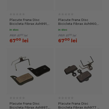
Placute Frana Disc
Placute Frana Disc
Bicicleta Fibrax Ash991,
Bicicleta Fibrax Ash960,
Semi-Metalice - Negru
Ma Gura Louise/ Clara
in stoc
in stoc
(Pre 2000), Semi-
00
00
Metalice
PRP:
81
lei
PRP:
81
lei
00
00
67
lei
67
lei
Placute Frana Disc
Placute Frana Disc
Bicicleta Fibrax Ash997,
Bicicleta Fibrax Ash977 -