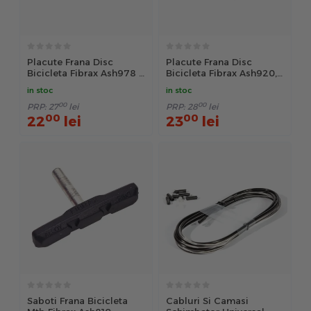
Placute Frana Disc
Placute Frana Disc
Bicicleta Fibrax Ash978 -
Bicicleta Fibrax Ash920,
Gri
Semi-Organice - Negru
in stoc
in stoc
00
00
PRP:
27
lei
PRP:
28
lei
00
00
22
lei
23
lei
Saboti Frana Bicicleta
Cabluri Si Camasi