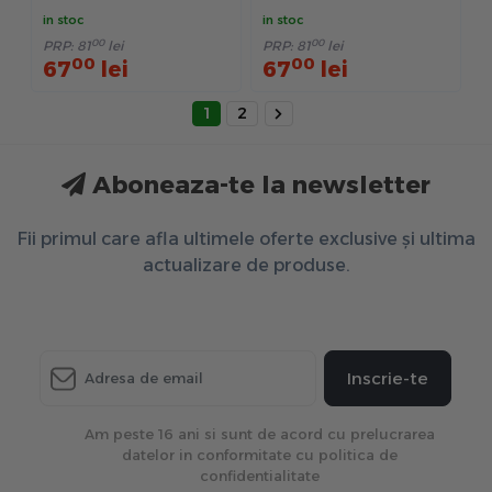
Semi-Metalice - Negru
Negru
in stoc
in stoc
00
00
PRP:
81
lei
PRP:
81
lei
00
00
67
lei
67
lei
1
2
Aboneaza-te la newsletter
Fii primul care afla ultimele oferte exclusive și ultima
actualizare de produse.
Inscrie-te
Am peste 16 ani si sunt de acord cu prelucrarea
datelor in conformitate cu politica de
confidentialitate