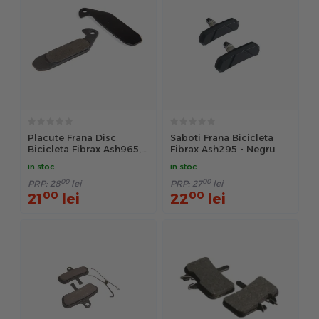
Placute Frana Disc
Saboti Frana Bicicleta
Bicicleta Fibrax Ash965,
Fibrax Ash295 - Negru
Semi-Metalice - Negru
in stoc
in stoc
00
00
PRP:
28
lei
PRP:
27
lei
00
00
21
lei
22
lei