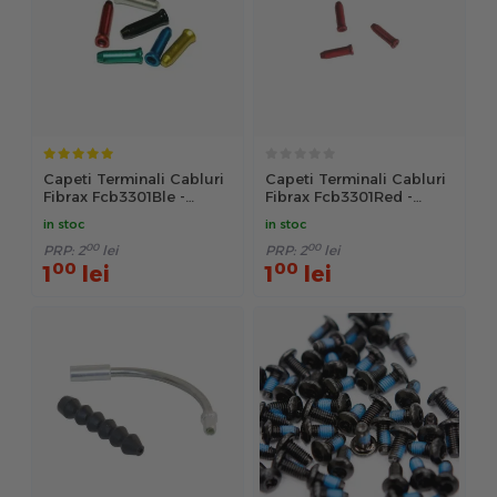
Capeti Terminali Cabluri
Capeti Terminali Cabluri
Fibrax Fcb3301Ble -
Fibrax Fcb3301Red -
Albastru
Rosu
in stoc
in stoc
00
00
PRP:
2
lei
PRP:
2
lei
00
00
1
lei
1
lei