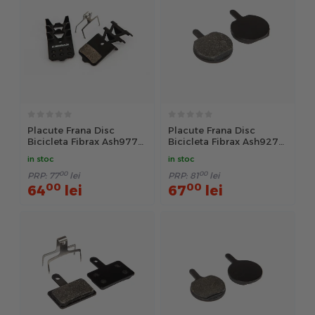
Placute Frana Disc
Placute Frana Disc
Bicicleta Fibrax Ash977F,
Bicicleta Fibrax Ash927
Semi-Metalice - Negru
Semi-Metalice - Maro
in stoc
in stoc
00
00
PRP:
77
lei
PRP:
81
lei
00
00
64
lei
67
lei