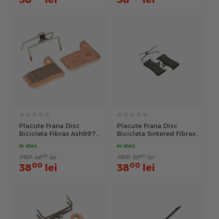
Placute Frana Disc
Placute Frana Disc
Bicicleta Fibrax Ash997S
Bicicleta Sintered Fibrax
- Auriu
Ash990S - Negru
in stoc
in stoc
00
00
PRP:
46
lei
PRP:
50
lei
00
00
38
lei
38
lei