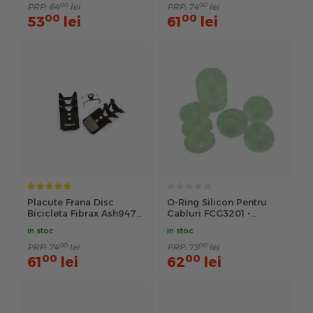
00
00
PRP:
64
lei
PRP:
74
lei
00
00
53
lei
61
lei
Placute Frana Disc
O-Ring Silicon Pentru
Bicicleta Fibrax Ash947F
Cabluri FCG3201 -
- Negru
Transparent
in stoc
in stoc
00
00
PRP:
74
lei
PRP:
75
lei
00
00
61
lei
62
lei