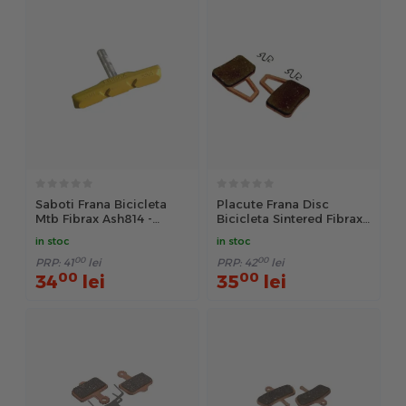
Saboti Frana Bicicleta
Placute Frana Disc
Mtb Fibrax Ash814 -
Bicicleta Sintered Fibrax
Galben
Ash921S - Auriu
in stoc
in stoc
00
00
PRP:
41
lei
PRP:
42
lei
00
00
34
lei
35
lei