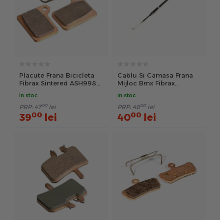
Placute Frana Bicicleta
Cablu Si Camasa Frana
Fibrax Sintered ASH998S
Mijloc Bmx Fibrax
- Maro
Fcb1209 - Negru
in stoc
in stoc
00
00
PRP:
47
lei
PRP:
48
lei
00
00
39
lei
40
lei