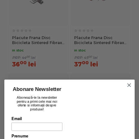
Placute Frana Disc
Placute Frana Disc
Bicicleta Sintered Fibrax
Bicicleta Sintered Fibrax
Ash977S - Auriu
Ash978S - Auriu
in stoc
in stoc
00
00
PRP:
44
lei
PRP:
45
lei
00
00
36
lei
37
lei
Abonare Newsletter
Abonează-te la newsletter
pentru a primi cele mai noi
oferte si informații despre
produse!
Email
Prenume