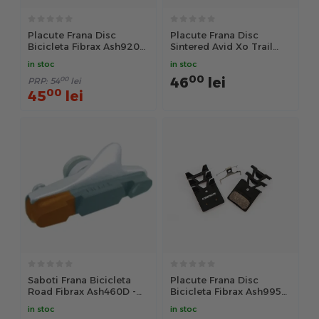
Placute Frana Disc
Placute Frana Disc
Bicicleta Fibrax Ash920S
Sintered Avid Xo Trail
Sintered - Auriu
Ash974S
in stoc
in stoc
00
46
lei
00
PRP:
54
lei
00
45
lei
Saboti Frana Bicicleta
Placute Frana Disc
Road Fibrax Ash460D -
Bicicleta Fibrax Ash995F
Albastru
- Negru
in stoc
in stoc