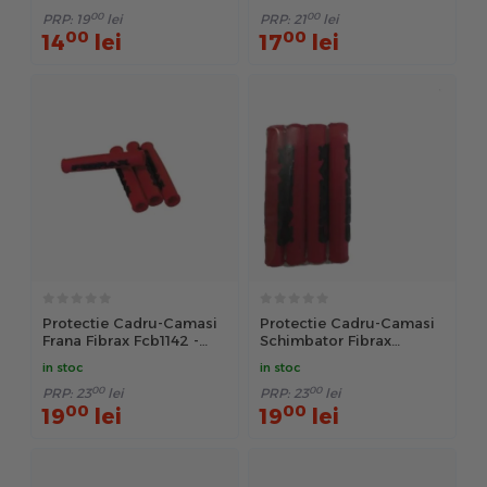
00
00
PRP:
19
lei
PRP:
21
lei
00
00
14
lei
17
lei
Protectie Cadru-Camasi
Protectie Cadru-Camasi
Frana Fibrax Fcb1142 -
Schimbator Fibrax
Rosu-Negru
Fcb1138 - Rosu-Negru
in stoc
in stoc
00
00
PRP:
23
lei
PRP:
23
lei
00
00
19
lei
19
lei