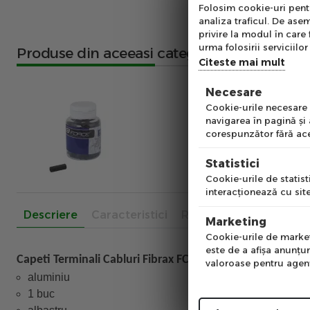
Abo
Folosim cookie-uri pentru
analiza traficul. De asem
Ab
privire la modul în care 
pe
urma folosirii serviciilor 
Produse din aceeasi categorie
of
Citeste mai mult
Necesare
Emai
Cookie-urile necesare a
navigarea în pagină şi
corespunzător fără ace
Pre
Statistici
Cookie-urile de statisti
interacţionează cu site
Num
Descriere
Caracteristici
Recenzii
Marketing
Cookie-urile de marketi
este de a afişa anunţur
Capeti Terminali Cabluri Fibrax FCB3301BLE
valoroase pentru agenţi
aluminiu
1 buc