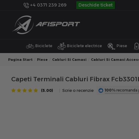
+4 0371 239 269
Deschide ticket
Biciclete
Biciclete electrice
Piese
Pagina Start
Piese
Cabluri Si Camasi
Cabluri Si Camasi Acceso
Capeti Terminali Cabluri Fibrax Fcb3301B
100%
recomanda 
(5.00)
Scrie o recenzie