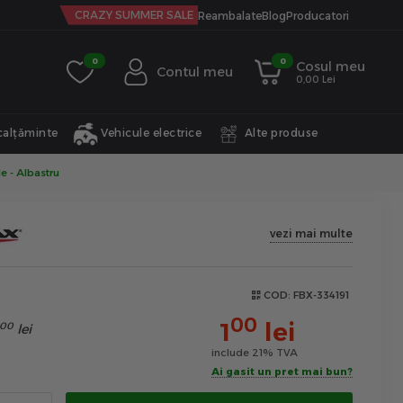
CRAZY SUMMER SALE
Reambalate
Blog
Producatori
0
0
Cosul meu
Contul meu
0,00 Lei
calțăminte
Vehicule electrice
Alte produse
e - Albastru
vezi mai multe
COD:
FBX-334191
00
1
lei
00
lei
include 21% TVA
Ai gasit un pret mai bun?