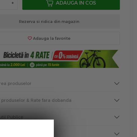
+
ADAUGA IN COS
Rezerva si ridica din magazin
Adauga la favorite
rea produselor
a produselor & Rate fara dobanda
tutii Publice
rmare