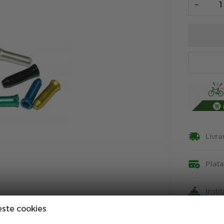
−
Livra
Plat
Insti
este cookies
Info