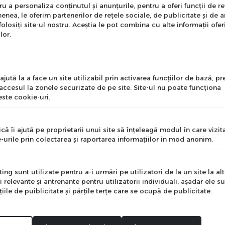
nare Newsletter
 a personaliza conținutul și anunțurile, pentru a oferi funcții de re
enea, le oferim partenerilor de rețele sociale, de publicitate și de a
onează-te la newsletter
folosiți site-ul nostru. Aceștia le pot combina cu alte informații ofer
ntru a primi cele mai noi
lor.
erte si informații despre
produse!
l
jută la a face un site utilizabil prin activarea funcţiilor de bază, 
 accesul la zonele securizate de pe site. Site-ul nu poate funcţiona
ste cookie-uri.
nume
că îi ajută pe proprietarii unui site să înţeleagă modul în care vizita
-urile prin colectarea şi raportarea informaţiilor în mod anonim.
e
ng sunt utilizate pentru a-i urmări pe utilizatori de la un site la altu
i relevante şi antrenante pentru utilizatorii individuali, aşadar ele s
ile de puiblicitate şi părţile terţe care se ocupă de publicitate.
Mă abonez