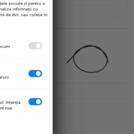
țele sociale și pentru a
nalize informații cu
ite de dvs. sau culese în
precum
torii
l. Intenţia
unt mai