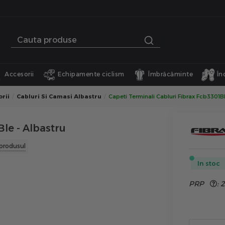
Accesorii
Echipamente ciclism
Îmbrăcăminte
În
rii
Cabluri Si Camasi Albastru
Capeti Terminali Cabluri Fibrax Fcb3301Bl
le - Albastru
produsul
In stoc
PRP
:
2