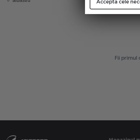
albastru
Accepta cele nec
Fii primul
Magazinul 