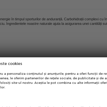
de energie în timpul sporturilor de anduranță. Carbohidrații complexi cu 
ciu. Ingredientele noastre naturale ajuta la asigurarea unei cantități s
este cookies
nare Newsletter
 a personaliza conținutul și anunțurile, pentru a oferi funcții de re
enea, le oferim partenerilor de rețele sociale, de publicitate și de a
onează-te la newsletter
folosiți site-ul nostru. Aceștia le pot combina cu alte informații ofer
ntru a primi cele mai noi
lor.
erte si informații despre
produse!
l
acid citric, lactat de calciu, citrat de sodiu, clorură de sodiu, săr