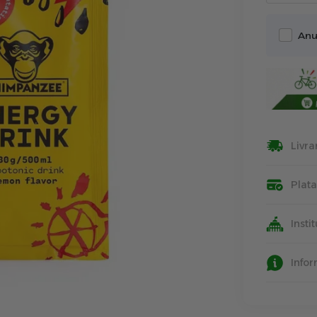
Anu
Livra
Plat
Insti
Info