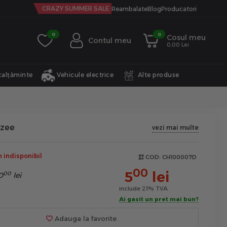
CRAZY SUMMER SALE
Reambalate
Blog
Producatori
0
0
Cosul meu
Contul meu
0,00 Lei
calțăminte
Vehicule electrice
Alte produse
zee
vezi mai multe
indisponibil
COD:
CH100007D
00
5
lei
00
0
lei
include 21% TVA
Ai gasit un pret mai bun?
Adauga la favorite