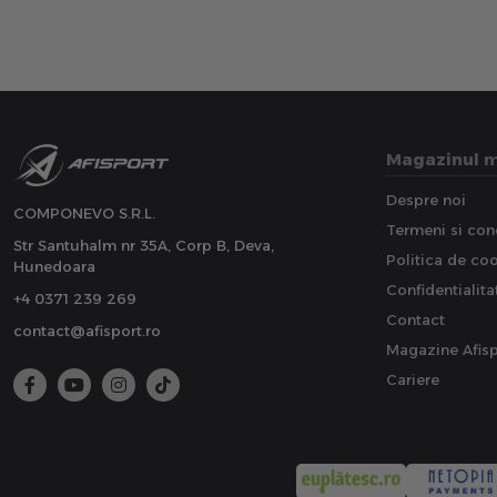
Magazinul 
Despre noi
COMPONEVO S.R.L.
Termeni si cond
Str Santuhalm nr 35A, Corp B, Deva,
Politica de co
Hunedoara
Confidentialita
+4 0371 239 269
Contact
contact@afisport.ro
Magazine Afisp
Cariere