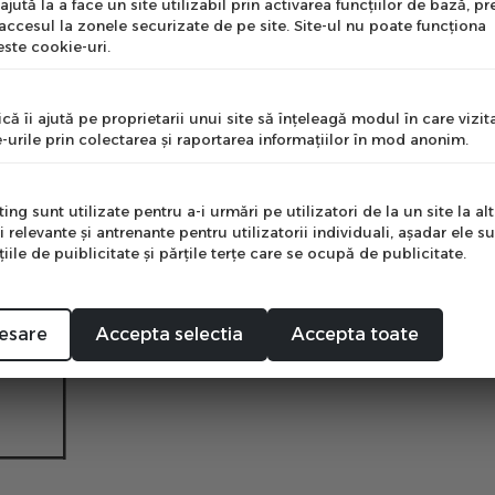
jută la a face un site utilizabil prin activarea funcţiilor de bază, 
clorură de potasiu. *Izomaltuloza este o sursă de glucoză și fructoză
 accesul la zonele securizate de pe site. Site-ul nu poate funcţiona
ste cookie-uri.
nume
 DZ*/30g
că îi ajută pe proprietarii unui site să înţeleagă modul în care vizita
7
-urile prin colectarea şi raportarea informaţiilor în mod anonim.
e
ng sunt utilizate pentru a-i urmări pe utilizatori de la un site la altu
i relevante şi antrenante pentru utilizatorii individuali, aşadar ele s
ile de puiblicitate şi părţile terţe care se ocupă de publicitate.
Mă abonez
5
1
esare
Accepta selectia
Accepta toate
*