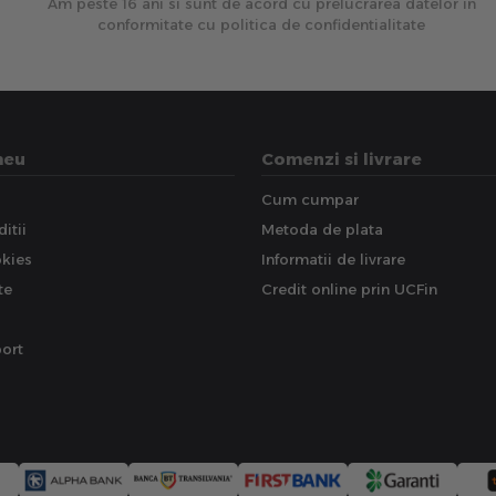
Am peste 16 ani si sunt de acord cu prelucrarea datelor in
conformitate cu politica de confidentialitate
meu
Comenzi si livrare
Cum cumpar
itii
Metoda de plata
okies
Informatii de livrare
te
Credit online prin UCFin
ort