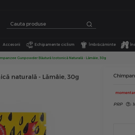
Accesorii
Echipamente ciclism
Îmbrăcăminte
În
impanzee Gunpowder Băutură Izotonică Naturală - Lămâie, 30g
Chimpan
ă naturală - Lămâie, 30g
momentan 
PRP
:
1