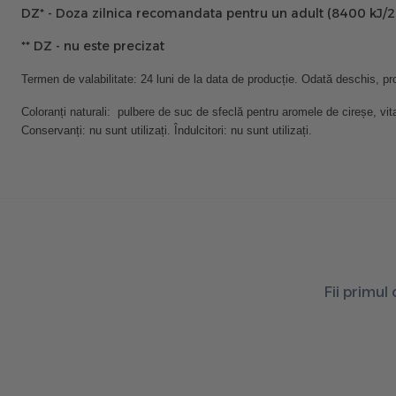
DZ* - Doza zilnica recomandata pentru un adult (8400 kJ/
** DZ - nu este precizat
Termen de valabilitate: 24 luni de la data de producție. Odată deschis, p
Coloranți naturali: pulbere de suc de sfeclă pentru aromele de cireșe, vi
Conservanți: nu sunt utilizați. Îndulcitori: nu sunt utilizați.
Fii primul