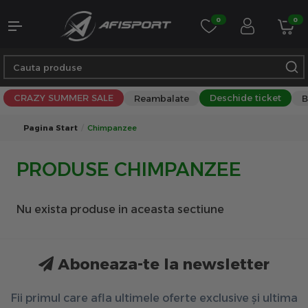
0
0
CRAZY SUMMER SALE
Deschide ticket
Reambalate
B
Pagina Start
Chimpanzee
PRODUSE CHIMPANZEE
Nu exista produse in aceasta sectiune
Aboneaza-te la newsletter
Fii primul care afla ultimele oferte exclusive și ultima