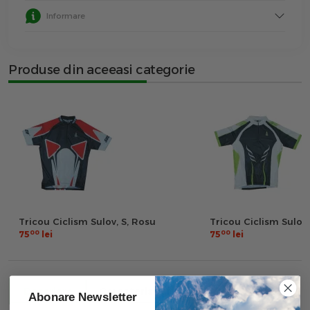
Informare
Produse din aceeasi categorie
Tricou Ciclism Sulov, S, Rosu
Tricou Ciclism Sulov,
00
00
75
lei
75
lei
Descriere
Caracteristici
Recenzii
Abonare Newsletter