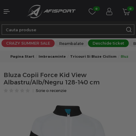
0
0
CRAZY SUMMER SALE
Deschide ticket
Reambalate
B
Pagina Start
Imbracaminte
Tricouri Si Bluze Ciclism
Bluza Co
Bluza Copii Force Kid View
Albastru/Alb/Negru 128-140 cm
Scrie o recenzie