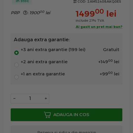
In stoc
COD:
2AM52408AKQ0ES
00
1499
lei
00
PRP
:
1900
lei
include 21% TVA
Ai gasit un pret mai bun?
Adauga extra garantie:
+3 ani extra garantie (199 lei)
Gratuit
00
+2 ani extra garantie
+
149
lei
00
+1 an extra garantie
+
99
lei
−
+
ADAUGA IN COS
Rezerva si ridica din magazin