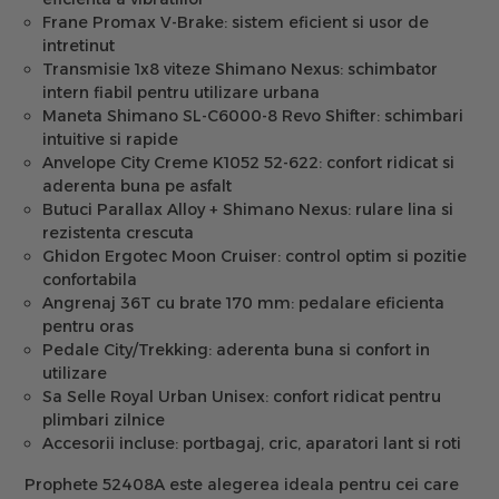
Frane Promax V-Brake:
sistem eficient si usor de
intretinut
Transmisie 1x8 viteze Shimano Nexus:
schimbator
intern fiabil pentru utilizare urbana
Maneta Shimano SL-C6000-8 Revo Shifter:
schimbari
intuitive si rapide
Anvelope City Creme K1052 52-622:
confort ridicat si
aderenta buna pe asfalt
Butuci Parallax Alloy + Shimano Nexus:
rulare lina si
rezistenta crescuta
Ghidon Ergotec Moon Cruiser:
control optim si pozitie
confortabila
Angrenaj 36T cu brate 170 mm:
pedalare eficienta
pentru oras
Pedale City/Trekking:
aderenta buna si confort in
utilizare
Sa Selle Royal Urban Unisex:
confort ridicat pentru
plimbari zilnice
Accesorii incluse:
portbagaj, cric, aparatori lant si roti
Prophete 52408A este alegerea ideala pentru cei care