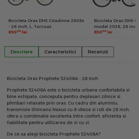
Bicicleta Oras DHS Citadinne 26034
Bicicleta Oras DHS C
- 26 inch, L, Turcoaz
model 2026, 28 inch,
00
00
890
lei
850
lei
Descriere
Caracteristici
Recenzii
Bicicleta Oras Prophete 52408A - 28 Inch
Prophete 52408A este o bicicleta urbana confortabila si
bine echipata, conceputa pentru deplasari zilnice si
plimbari relaxate prin oras. Cu cadru din aluminiu,
transmisie Shimano Nexus cu 8 viteze si roti de 28 inch,
ofera o combinatie excelenta intre confort, eficienta si
fiabilitate pentru utilizarea de zi cu zi.
De ce sa alegi bicicleta Prophete 52408A?