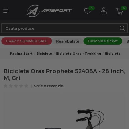
0
0
CRAZY SUMMER SALE
Deschide ticket
Reambalate
B
Pagina Start
Biciclete
Biciclete Oras - Trekking
Biciclete Ora
Bicicleta Oras Prophete 52408A - 28 inch,
M, Gri
Scrie o recenzie