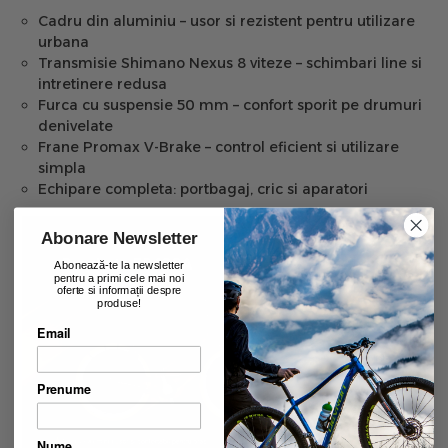
Cadru din aluminiu – usor si rezistent pentru utilizare
urbana
Transmisie Shimano Nexus 8 viteze – schimbari line si
intretinere redusa
Furca cu suspensie 50 mm – confort sporit pe drumuri
denivelate
Frane Promax V-Brake – control eficient si utilizare
simpla
Echipare completa: portbagaj, cric si aparatori
Abonare Newsletter
Abonează-te la newsletter
pentru a primi cele mai noi
oferte si informații despre
produse!
Email
Prenume
Nume