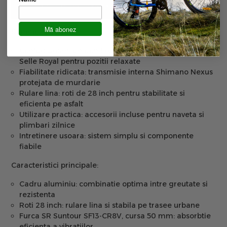
Mă abonez
Beneficii cheie:
Confort urban:
ghidon Ergotec Moon Cruiser si sa
Selle Royal pentru pozitii relaxate
Fiabilitate ridicata:
transmisie interna Shimano Nexus
protejata de murdarie
Rulare lina:
roti de 28 inch pentru stabilitate si
eficienta pe asfalt
Utilizare practica:
accesorii incluse pentru naveta si
plimbari zilnice
Intretinere usoara:
sistem simplu si componente
fiabile
Caracteristici principale:
Cadru aluminiu:
combinatie optima intre greutate si
rezistenta
Roti 28 inch:
rulare lina si stabila pe trasee urbane
Furca SR Suntour SF13-CR8V, cursa 50 mm:
absorbtie
eficienta a vibratiilor