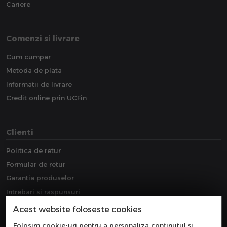
Cariere
Comenzi si livrare
Cum cumpar
Metoda de plata
Informatii de livrare
Credit online prin UCFin
Clienti
Politica de retur
Formular de retur
Garantia produselor
Intrebari si raspunsuri
Downloads
Acest website foloseste cookies
Extragarantie
Folosim cookie-uri pentru a personaliza conținutul și