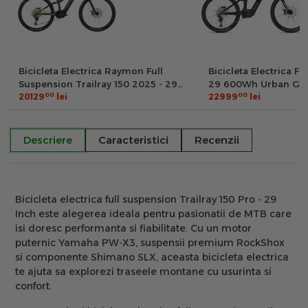
Bicicleta Electrica Raymon Full
Bicicleta Electrica F
Suspension Trailray 150 2025 - 29
29 600Wh Urban Gre
00
00
Inch, L, Negru - Deore
20129
lei
Black - M(42cm)
22999
lei
Descriere
Caracteristici
Recenzii
Bicicleta electrica full suspension
Trailray 150 Pro - 29
Inch
este alegerea ideala pentru pasionatii de MTB care
isi doresc performanta si fiabilitate. Cu un motor
puternic Yamaha PW-X3, suspensii premium RockShox
si componente Shimano SLX, aceasta bicicleta electrica
te ajuta sa explorezi traseele montane cu usurinta si
confort.