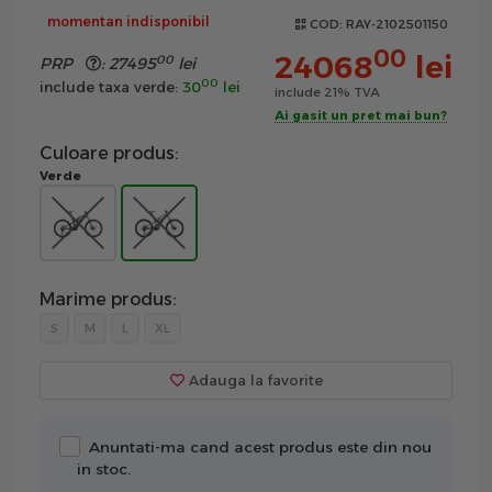
momentan indisponibil
COD:
RAY-2102501150
00
24068
lei
00
PRP
:
27495
lei
00
include taxa verde:
30
lei
include 21% TVA
Ai gasit un pret mai bun?
Culoare produs:
Verde
Marime produs:
S
M
L
XL
Adauga la favorite
Anuntati-ma cand acest produs este din nou
in stoc.