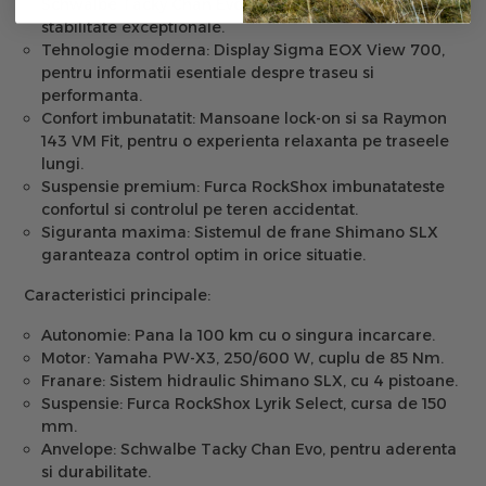
Schwalbe Tacky Chan Evo, pentru aderenta si
stabilitate exceptionale.
Tehnologie moderna:
Display Sigma EOX View 700,
pentru informatii esentiale despre traseu si
performanta.
Confort imbunatatit:
Mansoane lock-on si sa Raymon
143 VM Fit, pentru o experienta relaxanta pe traseele
lungi.
Suspensie premium:
Furca RockShox imbunatateste
confortul si controlul pe teren accidentat.
Siguranta maxima:
Sistemul de frane Shimano SLX
garanteaza control optim in orice situatie.
Caracteristici principale:
Autonomie:
Pana la 100 km cu o singura incarcare.
Motor:
Yamaha PW-X3, 250/600 W, cuplu de 85 Nm.
Franare:
Sistem hidraulic Shimano SLX, cu 4 pistoane.
Suspensie:
Furca RockShox Lyrik Select, cursa de 150
mm.
Anvelope:
Schwalbe Tacky Chan Evo, pentru aderenta
si durabilitate.