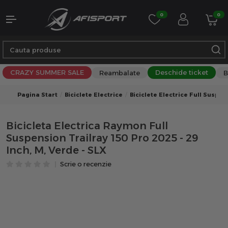
0
0
CRAZY SUMMER SALE
Deschide ticket
Reambalate
B
Pagina Start
Biciclete Electrice
Biciclete Electrice Full Suspe
Bicicleta Electrica Raymon Full
Suspension Trailray 150 Pro 2025 - 29
Inch, M, Verde - SLX
Scrie o recenzie