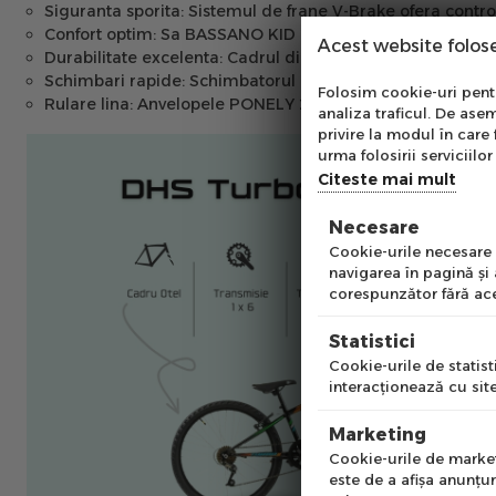
Siguranta sporita:
Sistemul de frane V-Brake ofera control s
Confort optim:
Sa BASSANO KID 24 (MITO 24) asigura o sed
Acest website folos
Durabilitate excelenta:
Cadrul din otel este rezistent si pr
Schimbari rapide:
Schimbatorul POWER RD25-B cu 6 viteze 
Abo
Folosim cookie-uri pentru
Rulare lina:
Anvelopele PONELY 24x2,10 asigura o buna trac
analiza traficul. De asem
Ab
privire la modul în care 
pe
urma folosirii serviciilor 
of
Citeste mai mult
Necesare
Emai
Cookie-urile necesare a
navigarea în pagină şi
corespunzător fără ace
Pre
Statistici
Cookie-urile de statisti
interacţionează cu site
Num
Marketing
Cookie-urile de marketi
este de a afişa anunţur