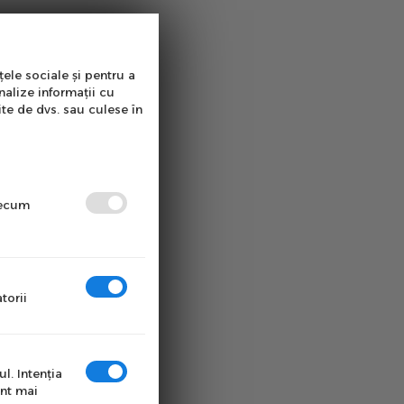
țele sociale și pentru a
nalize informații cu
ite de dvs. sau culese în
precum
torii
l. Intenţia
unt mai