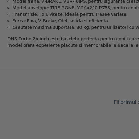
Model frana:
V-BRAKE, VBR-161PS, pentru siguranta cresc
Model anvelope:
TIRE PONELY 24x2,10 P753, pentru confor
Transmisie:
1 x 6 viteze, ideala pentru trasee variate.
Furca:
Fixa, V-Brake, Otel, solida si eficienta.
Greutate maxima suportata:
80 kg, pentru utilizatori cu va
DHS Turbo 24 inch este bicicleta perfecta pentru copiii care
model ofera experiente placute si memorabile la fiecare ies
Fii primul