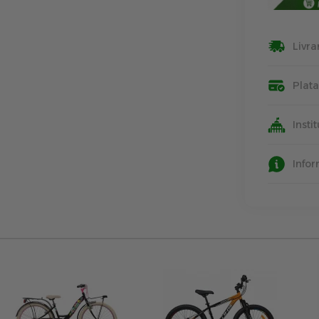
Livra
Plat
Insti
Info