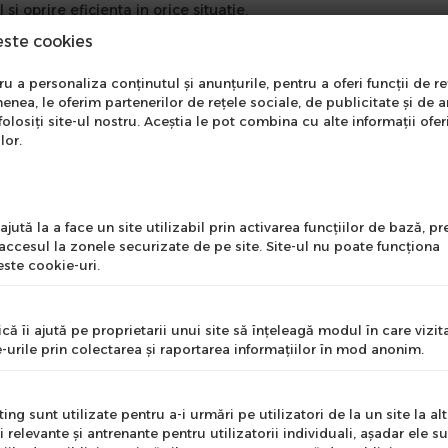
i oprire eficienta in orice situatie.
ere confortabila pentru plimbari lungi.
este cookies
egatit pentru utilizare intensa.
este perfect pentru adaptarea la diferite tipuri de teren.
nare Newsletter
 a personaliza conținutul și anunțurile, pentru a oferi funcții de re
tiune si stabilitate pe orice drum.
enea, le oferim partenerilor de rețele sociale, de publicitate și de a
onează-te la newsletter
folosiți site-ul nostru. Aceștia le pot combina cu alte informații ofer
ntru a primi cele mai noi
lor.
erte si informații despre
produse!
l
jută la a face un site utilizabil prin activarea funcţiilor de bază, 
 accesul la zonele securizate de pe site. Site-ul nu poate funcţiona
ste cookie-uri.
nume
că îi ajută pe proprietarii unui site să înţeleagă modul în care vizita
-urile prin colectarea şi raportarea informaţiilor în mod anonim.
e
ng sunt utilizate pentru a-i urmări pe utilizatori de la un site la altu
i relevante şi antrenante pentru utilizatorii individuali, aşadar ele s