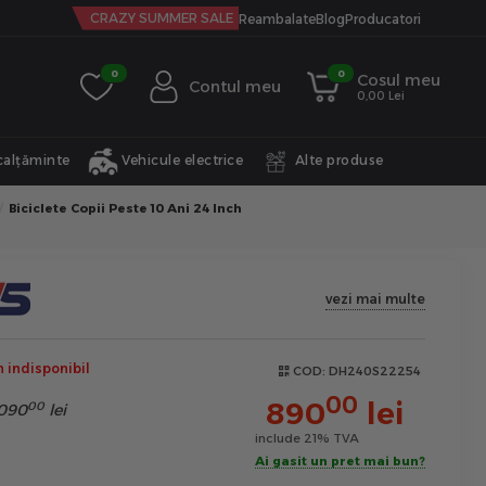
CRAZY SUMMER SALE
Reambalate
Blog
Producatori
0
0
Cosul meu
Contul meu
0,00 Lei
calțăminte
Vehicule electrice
Alte produse
Biciclete Copii Peste 10 Ani 24 Inch
vezi mai multe
indisponibil
COD:
DH240S22254
00
890
lei
00
090
lei
include 21% TVA
Ai gasit un pret mai bun?