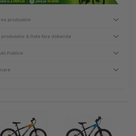
rea produselor
a produselor & Rate fara dobanda
tutii Publice
rmare