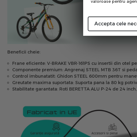
valoroase pentru agenţi
Accepta cele nec
Beneficii cheie:
Frane eficiente:
V-BRAKE VBR-161PS cu insertii din otel pen
Componente premium:
Angrenaj STEEL MTB 36T si pedale
Control imbunatatit:
Ghidon STEEL 600mm pentru manevrabi
Greutate maxima suportata:
Suporta pana la 80 kg potrivi
Stabilitate garantata:
Roti BERETTA ALU P-24 de 24 inch, u