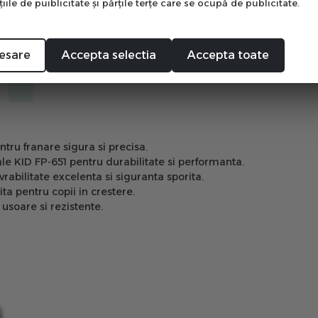
ile de puiblicitate şi părţile terţe care se ocupă de publicitate.
Mă abonez
esare
Accepta selectia
Accepta toate
tru franare sigura si precisa.
 KID FP-651 pentru durabilitate si performanta.
litate excelenta si siguranta sporita.
ta pentru copii in crestere.
soare si rezistente.