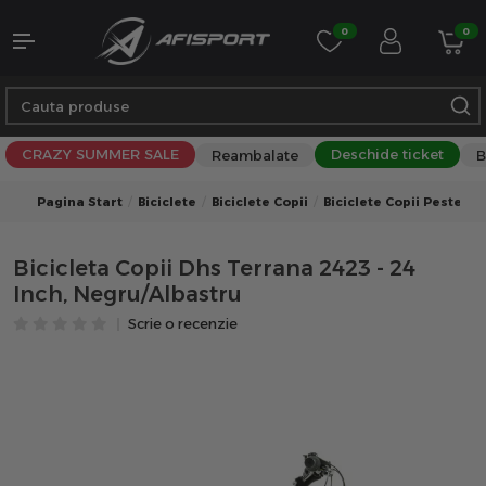
0
0
CRAZY SUMMER SALE
Deschide ticket
Reambalate
B
Pagina Start
Biciclete
Biciclete Copii
Biciclete Copii Peste 10 
Bicicleta Copii Dhs Terrana 2423 - 24
Inch, Negru/Albastru
Scrie o recenzie