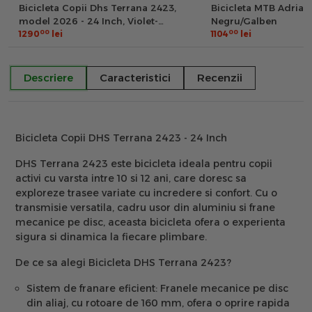
Bicicleta Copii Dhs Terrana 2423,
Bicicleta MTB Adriat
model 2026 - 24 Inch, Violet-
Negru/Galben
00
00
Albastru
1290
lei
1104
lei
Descriere
Caracteristici
Recenzii
Bicicleta Copii DHS Terrana 2423 - 24 Inch
DHS Terrana 2423 este bicicleta ideala pentru copii
activi cu varsta intre 10 si 12 ani, care doresc sa
exploreze trasee variate cu incredere si confort. Cu o
transmisie versatila, cadru usor din aluminiu si frane
mecanice pe disc, aceasta bicicleta ofera o experienta
sigura si dinamica la fiecare plimbare.
De ce sa alegi Bicicleta DHS Terrana 2423?
Sistem de franare eficient:
Franele mecanice pe disc
din aliaj, cu rotoare de 160 mm, ofera o oprire rapida