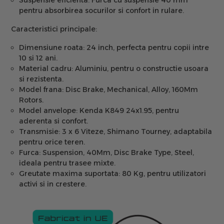
Suspensie eficienta:
Furca cu suspensie 40 mm
pentru absorbirea socurilor si confort in rulare.
Caracteristici principale:
Dimensiune roata:
24 inch, perfecta pentru copii intre
10 si 12 ani.
Material cadru:
Aluminiu, pentru o constructie usoara
si rezistenta.
Model frana:
Disc Brake, Mechanical, Alloy, 160Mm
Rotors.
Model anvelope:
Kenda K849 24x1.95, pentru
aderenta si confort.
Transmisie:
3 x 6 Viteze, Shimano Tourney, adaptabila
pentru orice teren.
Furca:
Suspension, 40Mm, Disc Brake Type, Steel,
ideala pentru trasee mixte.
Greutate maxima suportata:
80 Kg, pentru utilizatori
activi si in crestere.