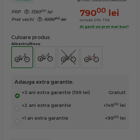
COD:
2NG20023ABG2BP
00
790
lei
00
PRP
:
1390
lei
00
Pret vechi
:
1090
lei
include 21% TVA
Ai gasit un pret mai bun?
Culoare produs:
Albastru/Rosu
Adauga extra garantie:
+3 ani extra garantie (199 lei)
Gratuit
00
+2 ani extra garantie
+
149
lei
00
+1 an extra garantie
+
99
lei