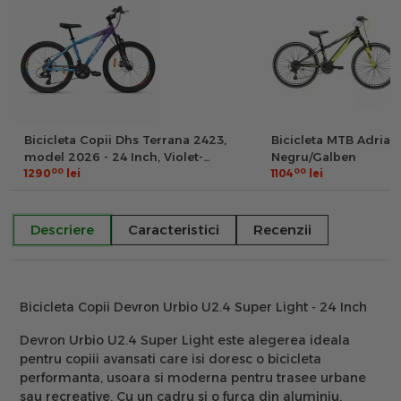
Bicicleta Copii Dhs Terrana 2423,
Bicicleta MTB Adriat
model 2026 - 24 Inch, Violet-
Negru/Galben
00
00
Albastru
1290
lei
1104
lei
Descriere
Caracteristici
Recenzii
Bicicleta Copii Devron Urbio U2.4 Super Light - 24 Inch
Devron Urbio U2.4 Super Light este alegerea ideala
pentru copiii avansati care isi doresc o bicicleta
performanta, usoara si moderna pentru trasee urbane
sau recreative. Cu un cadru si o furca din aluminiu,