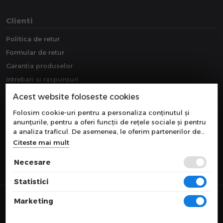
Clienti
Politica de retur
Formular de retur
Garantia produselor
Intrebari si raspunsuri
Downloads
Acest website foloseste cookies
Extragarantie
Folosim cookie-uri pentru a personaliza conținutul și
anunțurile, pentru a oferi funcții de rețele sociale și pentru
a analiza traficul. De asemenea, le oferim partenerilor de
rețele sociale, de publicitate și de analize informații cu
Citeste mai mult
privire la modul în care folosiți site-ul nostru. Aceștia le
pot combina cu alte informații oferite de dvs. sau culese în
Necesare
urma folosirii serviciilor lor.
Statistici
© 2026 COMPONEVO
Marketing
Toate preturile sunt exprimate in lei si includ tva. Ofertele sunt valabile
in limita stocului disponibil.