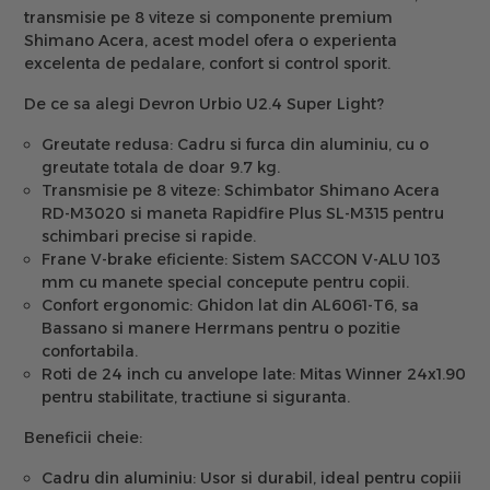
transmisie pe 8 viteze si componente premium
Shimano Acera, acest model ofera o experienta
excelenta de pedalare, confort si control sporit.
De ce sa alegi Devron Urbio U2.4 Super Light?
Greutate redusa:
Cadru si furca din aluminiu, cu o
greutate totala de doar 9.7 kg.
Transmisie pe 8 viteze:
Schimbator Shimano Acera
RD-M3020 si maneta Rapidfire Plus SL-M315 pentru
schimbari precise si rapide.
Frane V-brake eficiente:
Sistem SACCON V-ALU 103
mm cu manete special concepute pentru copii.
Confort ergonomic:
Ghidon lat din AL6061-T6, sa
Bassano si manere Herrmans pentru o pozitie
confortabila.
Roti de 24 inch cu anvelope late:
Mitas Winner 24x1.90
pentru stabilitate, tractiune si siguranta.
Beneficii cheie:
Cadru din aluminiu:
Usor si durabil, ideal pentru copiii