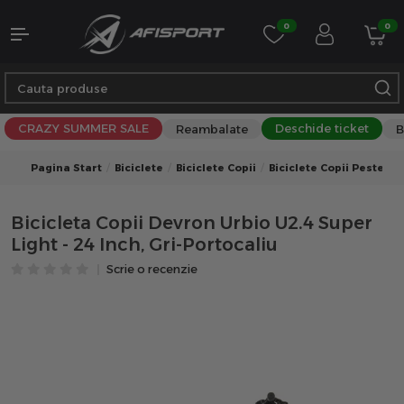
0
0
CRAZY SUMMER SALE
Deschide ticket
Reambalate
B
Pagina Start
Biciclete
Biciclete Copii
Biciclete Copii Peste 10 
Bicicleta Copii Devron Urbio U2.4 Super
Light - 24 Inch, Gri-Portocaliu
Scrie o recenzie