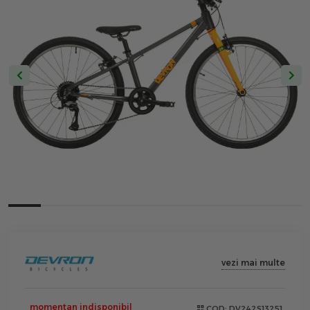
vezi mai multe
momentan indisponibil
COD:
DV242S13251