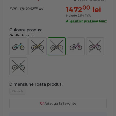
00
1472
lei
00
PRP
:
1962
lei
include 21% TVA
Ai gasit un pret mai bun?
Culoare produs:
Gri-Portocaliu
Dimensiune roata produs:
24 inch
Adauga la favorite