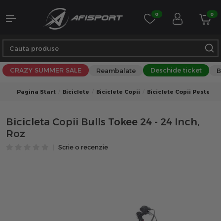
0
0
CRAZY SUMMER SALE
Deschide ticket
Reambalate
B
Pagina Start
Biciclete
Biciclete Copii
Biciclete Copii Peste 10 
Bicicleta Copii Bulls Tokee 24 - 24 Inch,
Roz
Scrie o recenzie