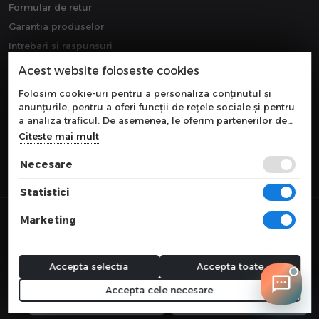
Formular de retur
Garantia produselor
Intrebari si raspunsuri
Downloads
Acest website foloseste cookies
Extragarantie
Folosim cookie-uri pentru a personaliza conținutul și
anunțurile, pentru a oferi funcții de rețele sociale și pentru
a analiza traficul. De asemenea, le oferim partenerilor de
rețele sociale, de publicitate și de analize informații cu
Citeste mai mult
privire la modul în care folosiți site-ul nostru. Aceștia le
pot combina cu alte informații oferite de dvs. sau culese în
Necesare
urma folosirii serviciilor lor.
Statistici
© 2026 COMPONEVO
Marketing
Toate preturile sunt exprimate in lei si includ tva. Ofertele sunt valabile
in limita stocului disponibil.
webdesign by
WEBNAME
Accepta selectia
Accepta toate
Accepta cele necesare