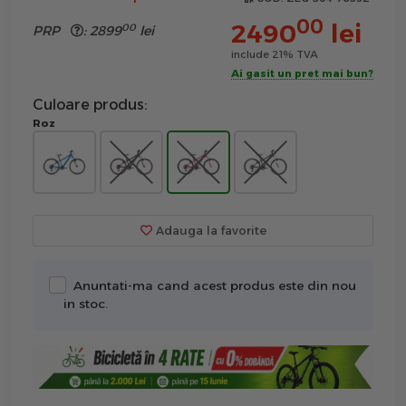
00
2490
lei
00
PRP
:
2899
lei
include 21% TVA
Ai gasit un pret mai bun?
Culoare produs:
Roz
Adauga la favorite
Anuntati-ma cand acest produs este din nou
in stoc.