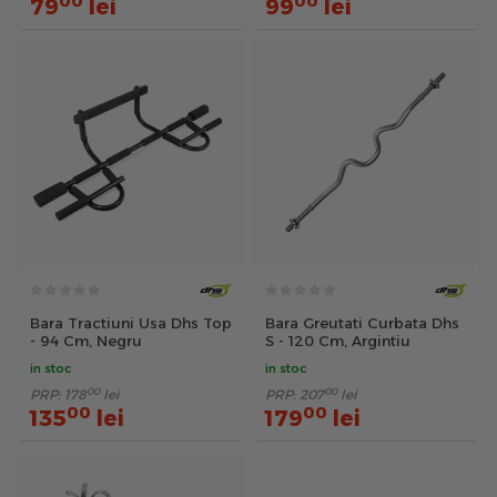
00
00
79
lei
99
lei
Bara Tractiuni Usa Dhs Top
Bara Greutati Curbata Dhs
- 94 Cm, Negru
S - 120 Cm, Argintiu
in stoc
in stoc
00
00
PRP:
178
lei
PRP:
207
lei
00
00
135
lei
179
lei