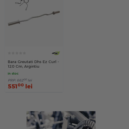
Bara Greutati Dhs Ez Curl -
120 Cm, Argintiu
in stoc
00
PRP:
662
lei
00
551
lei