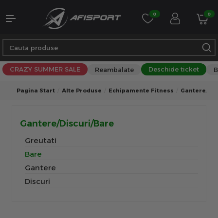
0
0
CRAZY SUMMER SALE
Deschide ticket
Reambalate
B
Pagina Start
Alte Produse
Echipamente Fitness
Gantere/Dis
Gantere/Discuri/Bare
Greutati
Bare
Gantere
Discuri