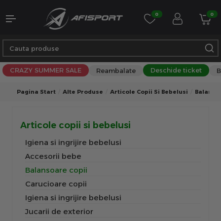
0
0
CRAZY SUMMER SALE
Deschide ticket
Reambalate
B
Pagina Start
Alte Produse
Articole Copii Si Bebelusi
Balanso
Articole copii si bebelusi
Igiena si ingrijire bebelusi
Accesorii bebe
Balansoare copii
Carucioare copii
Igiena si ingrijire bebelusi
Jucarii de exterior