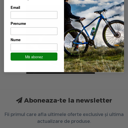
Email
Prenume
Nume
Mă abonez
Aboneaza-te la newsletter
Fii primul care afla ultimele oferte exclusive și ultima
actualizare de produse.