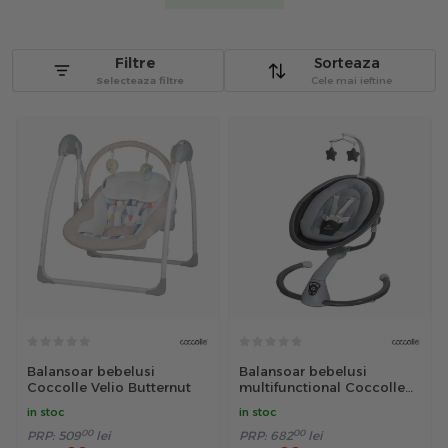
Filtre
Sorteaza
Selecteaza filtre
Cele mai ieftine
Balansoar bebelusi
Balansoar bebelusi
Coccolle Velio Butternut
multifunctional Coccolle
Freya Baby, Gri
in stoc
in stoc
00
00
PRP:
509
lei
PRP:
682
lei