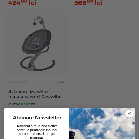
00
00
424
lei
568
lei
Balansoar bebelusi
multifunctional Coccolle
Freya Baby, Albastru
in stoc depozit
00
PRP:
742
lei
00
619
lei
Abonare Newsletter
Abonează-te la newsletter
pentru a primi cele mai noi
oferte si informații despre
produse!