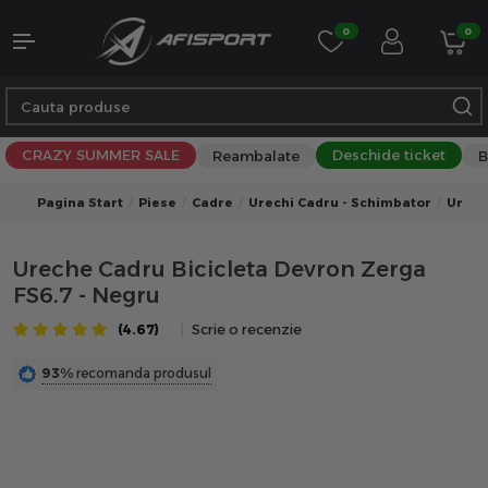
0
0
CRAZY SUMMER SALE
Deschide ticket
Reambalate
B
Pagina Start
Piese
Cadre
Urechi Cadru - Schimbator
Urech
Ureche Cadru Bicicleta Devron Zerga
FS6.7 - Negru
(4.67)
Scrie o recenzie
93%
recomanda produsul