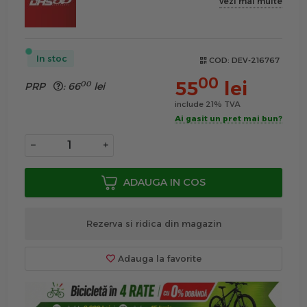
vezi mai multe
In stoc
COD:
DEV-216767
00
55
lei
00
PRP
:
66
lei
include 21% TVA
Ai gasit un pret mai bun?
−
+
ADAUGA IN COS
Rezerva si ridica din magazin
Adauga la favorite