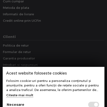
Cum cumpar
Metoda de plata
Informatii de livrare
Credit online prin UCFin
Clienti
Politica de retur
Formular de retur
Garantia produselor
Intrebari si raspunsuri
Downloads
Acest website foloseste cookies
Extragarantie
Folosim cookie-uri pentru a personaliza conținutul și
anunțurile, pentru a oferi funcții de rețele sociale și pentru
a analiza traficul. De asemenea, le oferim partenerilor de
rețele sociale, de publicitate și de analize informații cu
Citeste mai mult
privire la modul în care folosiți site-ul nostru. Aceștia le
pot combina cu alte informații oferite de dvs. sau culese în
Necesare