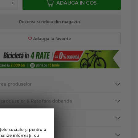
+
ADAUGA IN COS
Rezerva si ridica din magazin
Adauga la favorite
rea produselor
a produselor & Rate fara dobanda
tutii Publice
țele sociale și pentru a
rmare
nalize informații cu