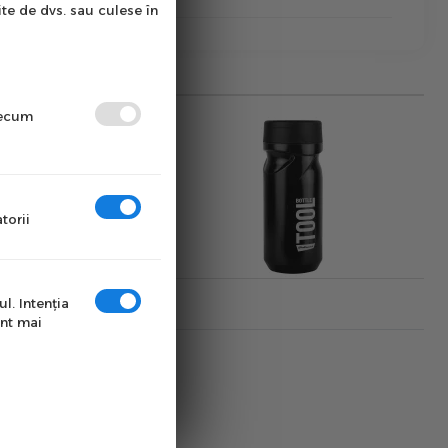
ite de dvs. sau culese în
precum
torii
l. Intenţia
unt mai