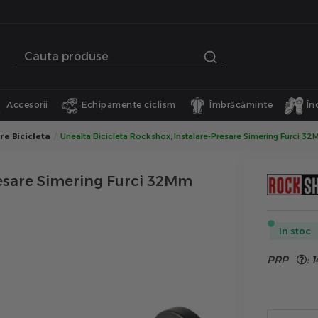
Accesorii
Echipamente ciclism
Îmbrăcăminte
În
re Bicicleta
Unealta Bicicleta Rockshox, Instalare-Presare Simering Furci 3
resare Simering Furci 32Mm
In stoc
PRP
:
1