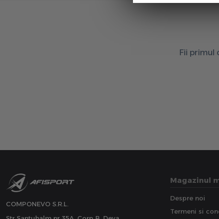
Fii primul
Magazinul 
Despre noi
COMPONEVO S.R.L.
Termeni si cond
Str Santuhalm nr 35A, Corp B, Deva,