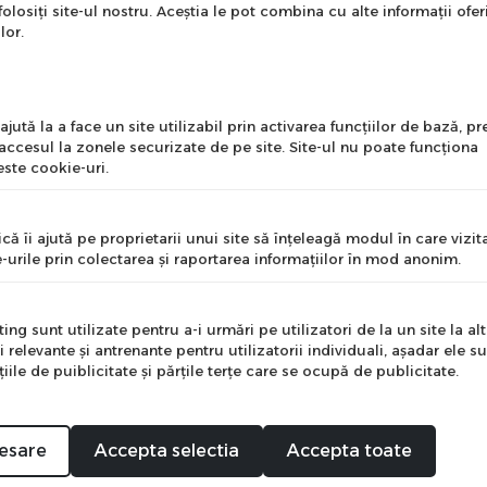
onează-te la newsletter
folosiți site-ul nostru. Aceștia le pot combina cu alte informații ofer
ntru a primi cele mai noi
lor.
erte si informații despre
produse!
l
jută la a face un site utilizabil prin activarea funcţiilor de bază, 
 accesul la zonele securizate de pe site. Site-ul nu poate funcţiona
ste cookie-uri.
nume
că îi ajută pe proprietarii unui site să înţeleagă modul în care vizita
-urile prin colectarea şi raportarea informaţiilor în mod anonim.
e
ng sunt utilizate pentru a-i urmări pe utilizatori de la un site la altu
i relevante şi antrenante pentru utilizatorii individuali, aşadar ele s
ile de puiblicitate şi părţile terţe care se ocupă de publicitate.
Mă abonez
2mm fara flanse - BLUTO/RS1/SID B1/32MM BOOST
esare
Accepta selectia
Accepta toate