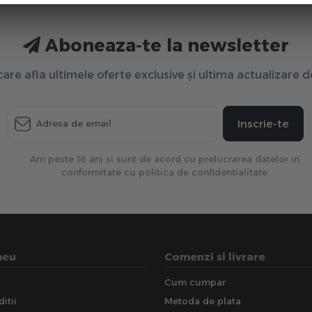
Aboneaza-te la newsletter
 care afla ultimele oferte exclusive și ultima actualizare 
Inscrie-te
Am peste 16 ani si sunt de acord cu prelucrarea datelor in
conformitate cu politica de confidentialitate
meu
Comenzi si livrare
Cum cumpar
itii
Metoda de plata