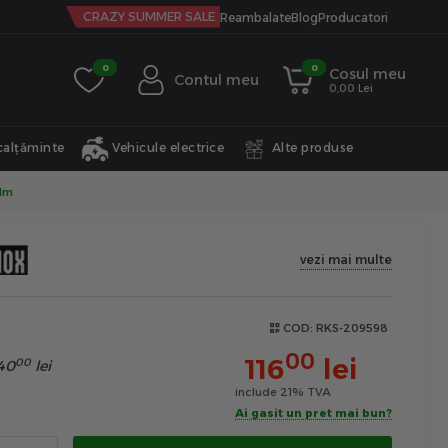
CRAZY SUMMER SALE
Reambalate
Blog
Producatori
0
0
Cosul meu
Contul meu
0,00 Lei
calțăminte
Vehicule electrice
Alte produse
2Mm
vezi mai multe
COD:
RKS-209598
00
116
lei
00
40
lei
include 21% TVA
Ai gasit un pret mai bun?