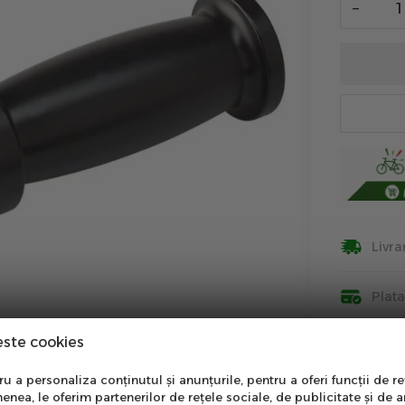
−
Livra
Plat
este cookies
Insti
nare Newsletter
 a personaliza conținutul și anunțurile, pentru a oferi funcții de re
Info
enea, le oferim partenerilor de rețele sociale, de publicitate și de a