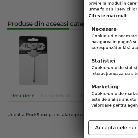
Ab
privire la modul în care 
pe
urma folosirii serviciilor 
of
Citeste mai mult
Produse din aceeasi categorie
Necesare
Emai
Cookie-urile necesare a
navigarea în pagină şi
corespunzător fără ace
Pre
Statistici
Cookie-urile de statisti
interacţionează cu site
Num
Marketing
Cookie-urile de marketi
Descriere
Caracteristici
Recenzii
este de a afişa anunţur
valoroase pentru agenţi
Unealta RockShox pt instalare-presare semeringi furci 3
Accepta cele nec