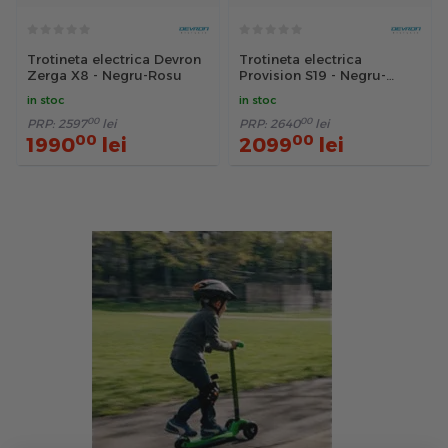
Trotineta electrica Devron
Trotineta electrica
Zerga X8 - Negru-Rosu
Provision S19 - Negru-
Galben
in stoc
in stoc
00
00
PRP:
2597
lei
PRP:
2640
lei
00
00
1990
lei
2099
lei