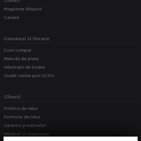
Contact
Magazine Afisport
Cariere
Comenzi si livrare
Cum cumpar
Metoda de plata
Informatii de livrare
Credit online prin UCFin
Clienti
Politica de retur
Formular de retur
Garantia produselor
Intrebari si raspunsuri