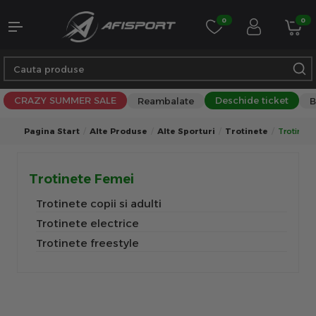
0
0
CRAZY SUMMER SALE
Deschide ticket
Reambalate
B
Pagina Start
Alte Produse
Alte Sporturi
Trotinete
Trotinete
Trotinete Femei
Trotinete copii si adulti
Trotinete electrice
Trotinete freestyle