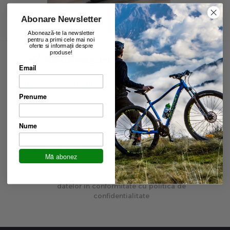
Abonare Newsletter
Abonează-te la newsletter
pentru a primi cele mai noi
oferte si informații despre
produse!
Aboneaza-te la newsletter
Email
Fii primul care afla ultimele oferte exclusive și ultima
Prenume
actualizare de produse.
Nume
Inscrie-te
Mă abonez
Am peste 16 ani si sunt de acord cu prelucrarea
datelor in conformitate cu politica de
confidentialitate