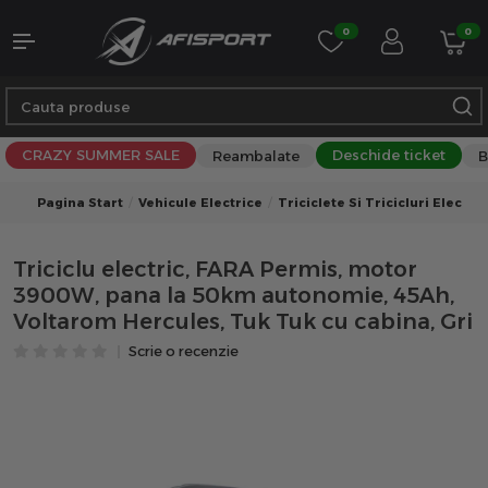
0
0
CRAZY SUMMER SALE
Deschide ticket
Reambalate
B
Pagina Start
Vehicule Electrice
Triciclete Si Tricicluri Electri
Triciclu electric, FARA Permis, motor
3900W, pana la 50km autonomie, 45Ah,
Voltarom Hercules, Tuk Tuk cu cabina, Gri
Scrie o recenzie