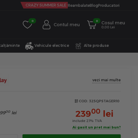
CRAZY SUMMER SALE
Reambalate
Blog
Producatori
0
0
Cosul meu
Contul meu
0,00 Lei
calțăminte
Vehicule electrice
Alte produse
vezi mai multe
COD:
325QPSTAGER10
00
239
lei
00
99
lei
include 21% TVA
Ai gasit un pret mai bun?