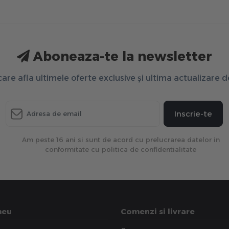
Aboneaza-te la newsletter
 care afla ultimele oferte exclusive și ultima actualizare 
Inscrie-te
Am peste 16 ani si sunt de acord cu prelucrarea datelor in
conformitate cu politica de confidentialitate
meu
Comenzi si livrare