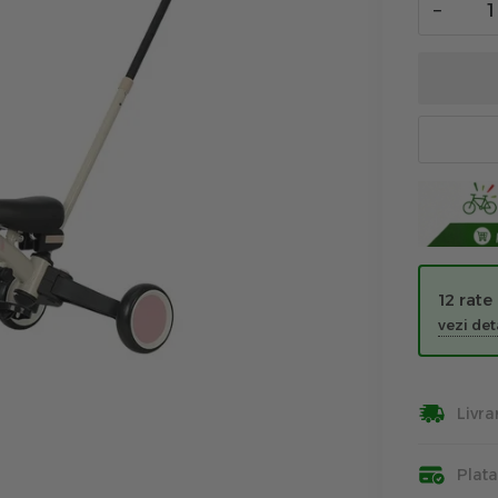
−
12 rate
vezi deta
Livra
Plat