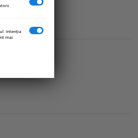
torii
.
l. Intenţia
unt mai