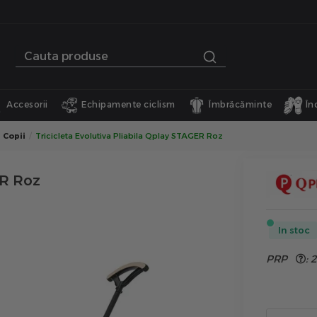
Accesorii
Echipamente ciclism
Îmbrăcăminte
În
 Copii
Tricicleta Evolutiva Pliabila Qplay STAGER Roz
ER Roz
In stoc
PRP
:
2