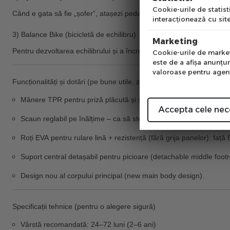
Cookie-urile de statisti
Când e gata să fie „șofer”, atașezi pedalele și trece la pedalat/co
interacţionează cu site
Num
3) Balance Bike (bicicletă de echilibru)
Marketing
Pentru dezvoltarea echilibrului și a încrederii, se transformă în
bala
Cookie-urile de marketi
este de a afişa anunţur
valoroase pentru agenţi
Funcționalități și dotări (pe bune utile, zi de zi)
Mânere TPR
pentru priză plăcută și sigură.
Accepta cele nec
Scaun reglabil pe înălțime
– ca să stea corect în fiecare etapă.
Roți EVA
pentru rulare lină + rezistență (fără grija panelor):
față 
Suport central detașabil pentru picioare
(detachable middle footr
Design nou al corpului principal
(new main body design).
Specificații tehnice (pentru o alegere sigură)
Vârstă recomandată:
24–72 luni (2–6 ani)