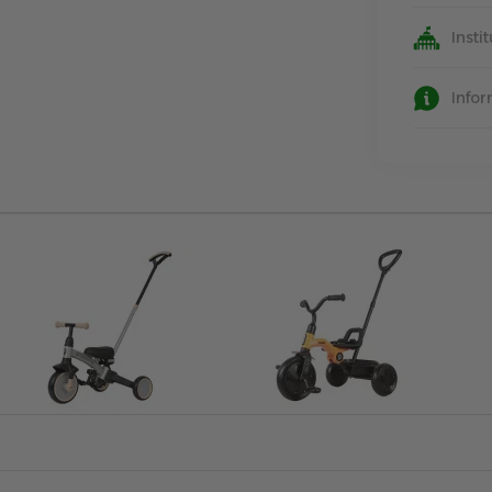
Insti
Info