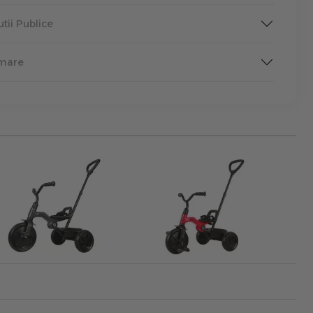
tutii Publice
rmare