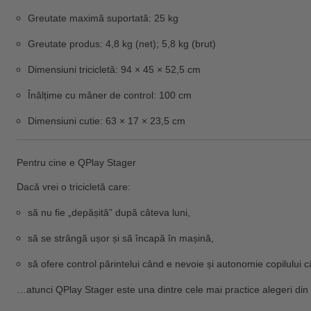
Greutate maximă suportată:
25 kg
Greutate produs:
4,8 kg (net)
;
5,8 kg (brut)
Dimensiuni tricicletă:
94 × 45 × 52,5 cm
Înălțime cu mâner de control:
100 cm
Dimensiuni cutie:
63 × 17 × 23,5 cm
Pentru cine e QPlay Stager
Dacă vrei o tricicletă care:
să nu fie „depășită” după câteva luni,
să se strângă ușor și să încapă în mașină,
să ofere control părintelui când e nevoie și autonomie copilului c
…atunci
QPlay Stager
este una dintre cele mai practice alegeri din