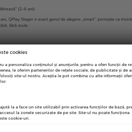
librează” (2–6 ani)
 ani
, QPlay Stager e exact genul de alegere „smart”: pornește ca
tricic
lick, fără scule
.
ce Bike.
este cookies
NO TOOLS NEEDED”.
nare Newsletter
 a personaliza conținutul și anunțurile, pentru a oferi funcții de re
gaj, hol, depozitare compactă.
enea, le oferim partenerilor de rețele sociale, de publicitate și de a
onează-te la newsletter
folosiți site-ul nostru. Aceștia le pot combina cu alte informații ofer
 cu
funcție de direcție
(nu doar împins înainte).
ntru a primi cele mai noi
lor.
erte si informații despre
produse!
l
jută la a face un site utilizabil prin activarea funcţiilor de bază, 
 accesul la zonele securizate de pe site. Site-ul nu poate funcţiona
ste cookie-uri.
cu suportul de picioare montat.
nume