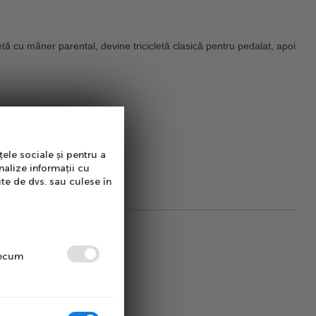
letă cu mâner parental
, devine
tricicletă clasică
pentru pedalat, apoi
țele sociale și pentru a
nalize informații cu
ite de dvs. sau culese în
precum