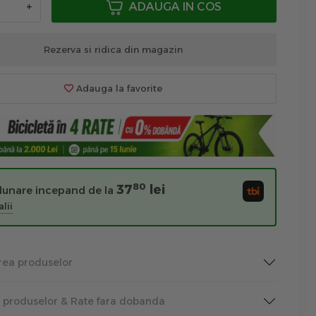
+
ADAUGA IN COS
Rezerva si ridica din magazin
Adauga la favorite
80
37
lei
 lunare incepand de la
lii
rea produselor
a produselor & Rate fara dobanda