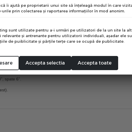
că îi ajută pe proprietarii unui site să înţeleagă modul în care vizita
ndus independent. Pedalele pot fi
depozitate sub șa
când nu sunt folosite
-urile prin colectarea şi raportarea informaţiilor în mod anonim.
e
nce bike
, păstrând stabilitatea oferită de design.
ng sunt utilizate pentru a-i urmări pe utilizatori de la un site la altu
i relevante şi antrenante pentru utilizatorii individuali, aşadar ele s
ile de puiblicitate şi părţile terţe care se ocupă de publicitate.
Mă abonez
esare
Accepta selectia
Accepta toate
8”
,
spate 6”
.
est).