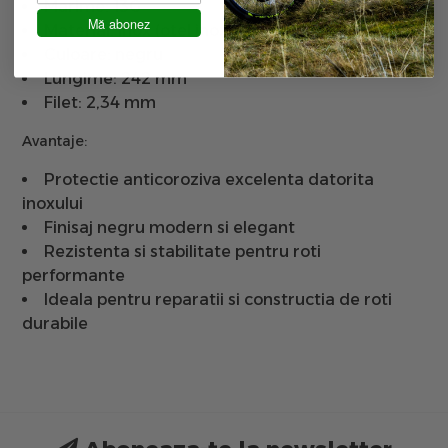
Marime: 13G
Mă abonez
Material: inox (otel inoxidabil)
Culoare: negru
Lungime: 242 mm
Filet: 2,34 mm
Avantaje:
Protectie anticoroziva excelenta datorita
inoxului
Finisaj negru modern si elegant
Rezistenta si stabilitate pentru roti
performante
Ideala pentru reparatii si constructia de roti
durabile