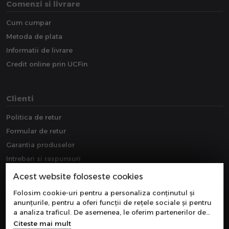
Comenzi si livrare
Cum cumpar
Metoda de plata
Informatii de livrare
Credit online prin UCFin
Clienti
Politica de retur
Formular de retur
Garantia produselor
Intrebari si raspunsuri
Downloads
Acest website foloseste cookies
Extragarantie
Folosim cookie-uri pentru a personaliza conținutul și
anunțurile, pentru a oferi funcții de rețele sociale și pentru
a analiza traficul. De asemenea, le oferim partenerilor de
rețele sociale, de publicitate și de analize informații cu
Citeste mai mult