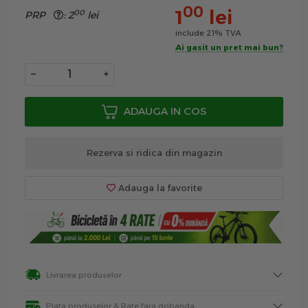
00
1
lei
00
PRP
:
2
lei
include 21% TVA
Ai gasit un pret mai bun?
−
+
ADAUGA IN COS
Rezerva si ridica din magazin
Adauga la favorite
Livrarea produselor
Plata produselor & Rate fara dobanda