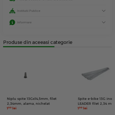
Institutii Publice
Informare
Produse din aceeasi categorie
Niplu spite 13Gx14,5mm, filet
Spite e-bike 13G ino
2,34mm, alama, nichelat
LEADER filet 2,34 m
00
00
1
lei
1
lei