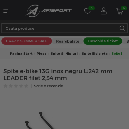
0
0
CRAZY SUMMER SALE
Deschide ticket
Reambalate
B
Pagina Start
Piese
Spite Si Nipluri
Spite Bicicleta
Spite E-Bi
Spite e-bike 13G inox negru L:242 mm
LEADER filet 2,34 mm
Scrie o recenzie