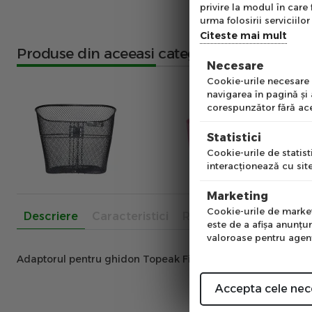
Ab
privire la modul în care 
pe
urma folosirii serviciilor 
of
Citeste mai mult
Produse din aceeasi categorie
Necesare
Emai
Cookie-urile necesare a
navigarea în pagină şi
corespunzător fără ace
Pre
Statistici
Cookie-urile de statisti
interacţionează cu site
Num
Marketing
Cookie-urile de marketi
Descriere
Caracteristici
Recenzii
este de a afişa anunţur
valoroase pentru agenţi
Adaptorul pentru ghidon Topeak Fixer 3 este un adaptor pe
Accepta cele nec