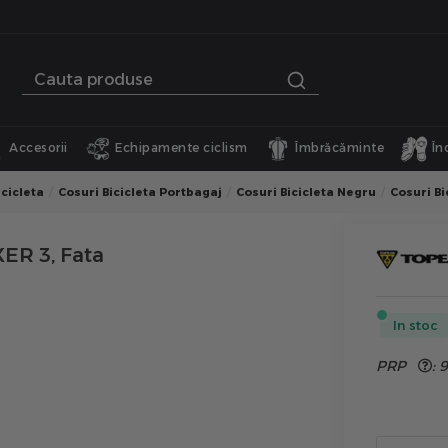
Accesorii
Echipamente ciclism
Îmbrăcăminte
În
icicleta
Cosuri Bicicleta Portbagaj
Cosuri Bicicleta Negru
Cosuri Bi
XER 3, Fata
In stoc
PRP
: