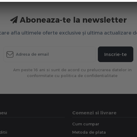
Aboneaza-te la newsletter
 care afla ultimele oferte exclusive și ultima actualizare 
Inscrie-te
Am peste 16 ani si sunt de acord cu prelucrarea datelor in
conformitate cu politica de confidentialitate
meu
Comenzi si livrare
Cum cumpar
itii
Metoda de plata