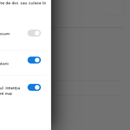
ite de dvs. sau culese în
precum
torii
l. Intenţia
unt mai