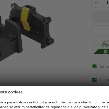
−
Livra
Plat
este cookies
Insti
nare Newsletter
 a personaliza conținutul și anunțurile, pentru a oferi funcții de re
Info
enea, le oferim partenerilor de rețele sociale, de publicitate și de a