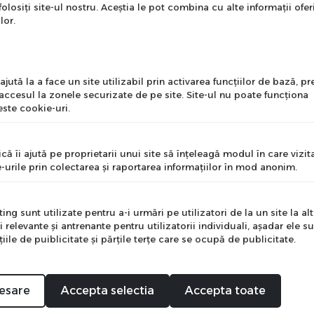
onează-te la newsletter
folosiți site-ul nostru. Aceștia le pot combina cu alte informații ofer
ntru a primi cele mai noi
lor.
erte si informații despre
produse!
l
jută la a face un site utilizabil prin activarea funcţiilor de bază, 
 accesul la zonele securizate de pe site. Site-ul nu poate funcţiona
ste cookie-uri.
nume
că îi ajută pe proprietarii unui site să înţeleagă modul în care vizita
-urile prin colectarea şi raportarea informaţiilor în mod anonim.
e
ng sunt utilizate pentru a-i urmări pe utilizatori de la un site la altu
i relevante şi antrenante pentru utilizatorii individuali, aşadar ele s
ile de puiblicitate şi părţile terţe care se ocupă de publicitate.
Mă abonez
ntru ghidon cu sistem QuickClick.
esare
Accepta selectia
Accepta toate