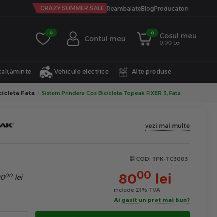
CRAZY SUMMER SALE
Reambalate
Blog
Producatori
0
0
Cosul meu
Contul meu
0,00 Lei
calțăminte
Vehicule electrice
Alte produse
cicleta Fata
Sistem Prindere Cos Bicicleta Topeak FIXER 3, Fata
vezi mai multe
COD:
TPK-TC3003
00
80
lei
00
90
lei
include 21% TVA
Ai gasit un pret mai bun?