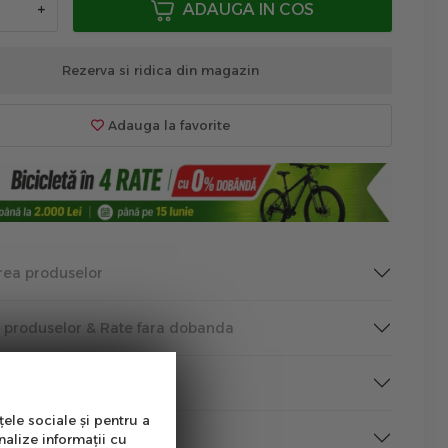
+
ADAUGA IN COS
Rezerva si ridica din magazin
Adauga la favorite
rea produselor
a produselor & Rate fara dobanda
tutii Publice
țele sociale și pentru a
rmare
nalize informații cu