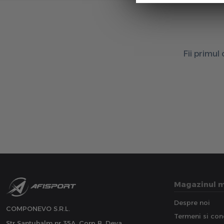
Fii primul
Magazinul 
Despre noi
COMPONEVO S.R.L.
Termeni si cond
Str Santuhalm nr 35A, Corp B, Deva,