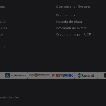
meu
Comenzi si livrare
Cum cumpar
itii
Metoda de plata
okies
Informatii de livrare
te
Credit online prin UCFin
ort
limita stocului