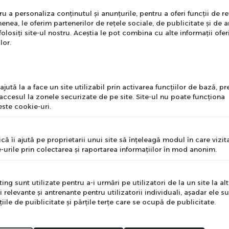
nare Newsletter
 a personaliza conținutul și anunțurile, pentru a oferi funcții de re
enea, le oferim partenerilor de rețele sociale, de publicitate și de a
onează-te la newsletter
folosiți site-ul nostru. Aceștia le pot combina cu alte informații ofer
ntru a primi cele mai noi
lor.
erte si informații despre
produse!
l
jută la a face un site utilizabil prin activarea funcţiilor de bază, 
 accesul la zonele securizate de pe site. Site-ul nu poate funcţiona
ste cookie-uri.
nume
că îi ajută pe proprietarii unui site să înţeleagă modul în care vizita
-urile prin colectarea şi raportarea informaţiilor în mod anonim.
e
ng sunt utilizate pentru a-i urmări pe utilizatori de la un site la altu
i relevante şi antrenante pentru utilizatorii individuali, aşadar ele s
ile de puiblicitate şi părţile terţe care se ocupă de publicitate.
Mă abonez