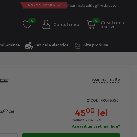
CRAZY SUMMER SALE
Reambalate
Blog
Producatori
0
0
Cosul meu
Contul meu
0,00 Lei
calțăminte
Vehicule electrice
Alte produse
vezi mai multe
COD:
FRC46350
00
45
lei
00
4
lei
include 21% TVA
Ai gasit un pret mai bun?