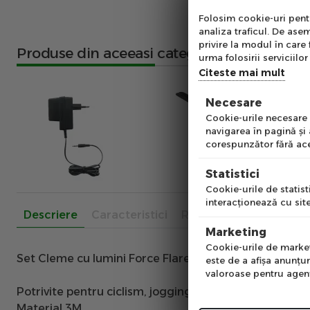
Abo
Folosim cookie-uri pentru
analiza traficul. De asem
Ab
privire la modul în care 
Produse din aceeasi categorie
pe
urma folosirii serviciilor 
of
Citeste mai mult
Necesare
Emai
Cookie-urile necesare a
navigarea în pagină şi
corespunzător fără ace
Pre
Statistici
Cookie-urile de statisti
interacţionează cu site
Descriere
Caracteristici
Recenzii
Num
Marketing
Cookie-urile de marketi
Set Cleme cu lumini Force Flare pentru pantofi
este de a afişa anunţur
valoroase pentru agenţi
Potrivite pentru ciclism, jogging, trekking
Material 3M