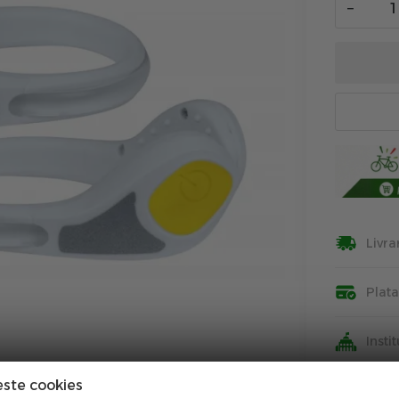
−
Livra
Plat
Insti
este cookies
Info