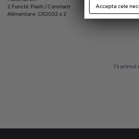
Accepta cele nec
2 Functii: Flash / Constant
Alimentare: CR2032 x 2
Fii primul