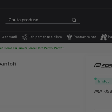
Accesorii
Echipamente ciclism
Îmbrăcăminte
În
et Cleme Cu Lumini Force Flare Pentru Pantofi
pantofi
In stoc
PRP
:
5