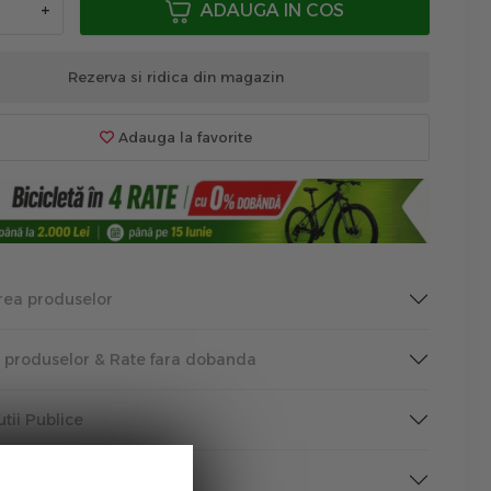
+
ADAUGA IN COS
Rezerva si ridica din magazin
Adauga la favorite
rea produselor
a produselor & Rate fara dobanda
tutii Publice
rmare