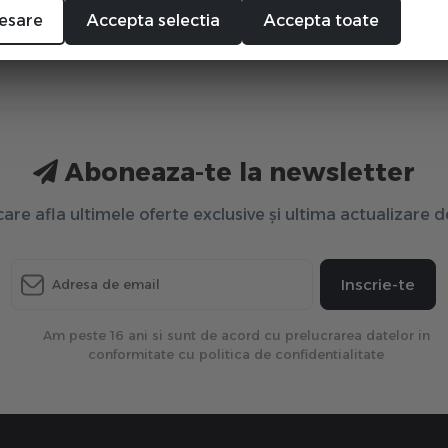
esare
Accepta selectia
Accepta toate
Aboneaza-te la newsletter
 care afla ultimele oferte exclusive și ultima actualizare 
Inscrie-te
Am peste 16 ani si sunt de acord cu prelucrarea datelor in
conformitate cu politica de confidentialitate