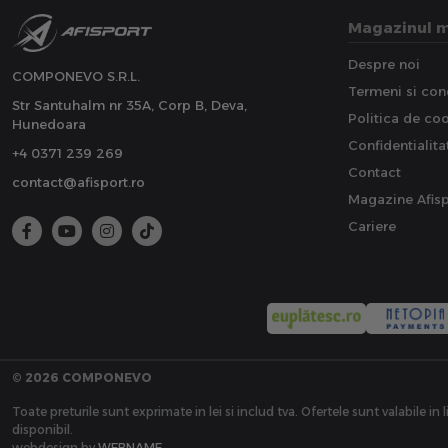
Magazinul 
Despre noi
COMPONEVO S.R.L.
Termeni si cond
Str Santuhalm nr 35A, Corp B, Deva,
Politica de co
Hunedoara
Confidentialita
+4 0371 239 269
Contact
contact@afisport.ro
Magazine Afisp
Cariere
© 2026 COMPONEVO
Toate preturile sunt exprimate in lei si includ tva. Ofertele sunt valabile in 
disponibil.
webdesign by
WEBNAME