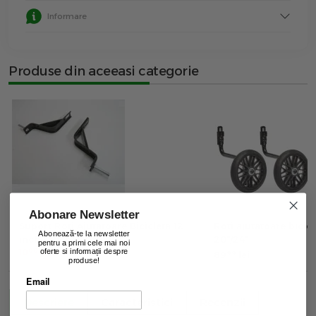
Informare
Produse din aceeasi categorie
Abonare Newsletter
Suport Roti Ajutatoare Bicicleta 12
Roti ajutatoare bicicl
Abonează-te la newsletter
inch - Nichelat-Negru
20"/24"
pentru a primi cele mai noi
00
10
lei
oferte si informații despre
99
89
lei
produse!
Email
Descriere
Caracteristici
Recenzii