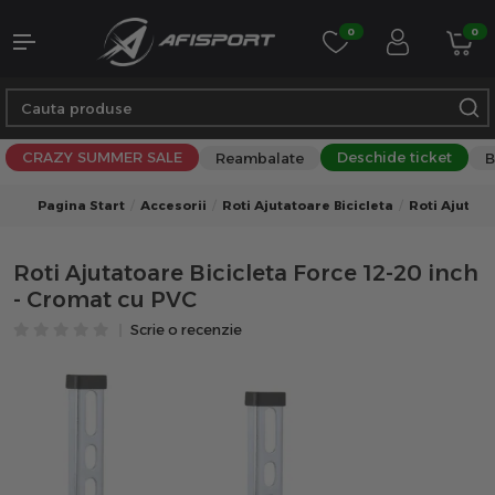
0
0
CRAZY SUMMER SALE
Deschide ticket
Reambalate
B
Pagina Start
Accesorii
Roti Ajutatoare Bicicleta
Roti Ajutato
Roti Ajutatoare Bicicleta Force 12-20 inch
- Cromat cu PVC
Scrie o recenzie