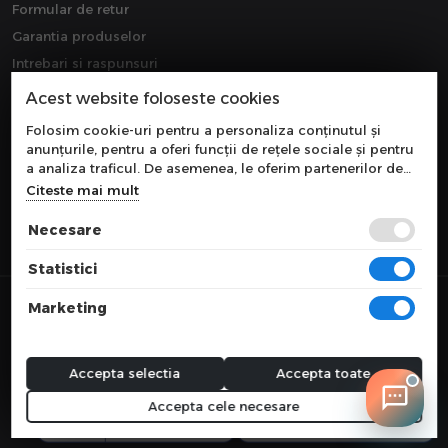
Formular de retur
Garantia produselor
Intrebari si raspunsuri
Downloads
Acest website foloseste cookies
Extragarantie
Folosim cookie-uri pentru a personaliza conținutul și
anunțurile, pentru a oferi funcții de rețele sociale și pentru
a analiza traficul. De asemenea, le oferim partenerilor de
rețele sociale, de publicitate și de analize informații cu
Citeste mai mult
privire la modul în care folosiți site-ul nostru. Aceștia le
pot combina cu alte informații oferite de dvs. sau culese în
Necesare
urma folosirii serviciilor lor.
Statistici
© 2026 COMPONEVO
Marketing
Toate preturile sunt exprimate in lei si includ tva. Ofertele sunt valabile
in limita stocului disponibil.
webdesign by
WEBNAME
Accepta selectia
Accepta toate
Accepta cele necesare